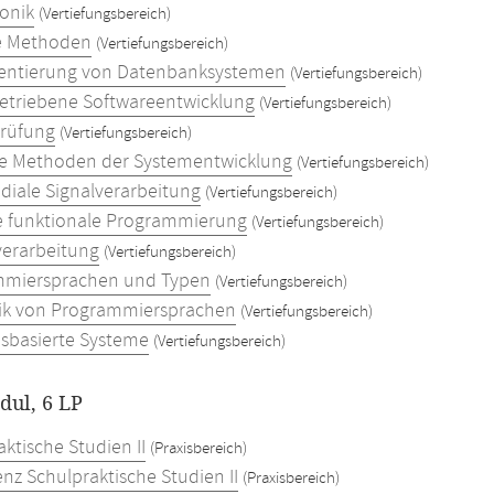
onik
(Vertiefungsbereich)
e Methoden
(Vertiefungsbereich)
entierung von Datenbanksystemen
(Vertiefungsbereich)
etriebene Softwareentwicklung
(Vertiefungsbereich)
rüfung
(Vertiefungsbereich)
 Methoden der Systementwicklung
(Vertiefungsbereich)
diale Signalverarbeitung
(Vertiefungsbereich)
le funktionale Programmierung
(Vertiefungsbereich)
verarbeitung
(Vertiefungsbereich)
mmiersprachen und Typen
(Vertiefungsbereich)
k von Programmiersprachen
(Vertiefungsbereich)
sbasierte Systeme
(Vertiefungsbereich)
dul, 6 LP
ktische Studien II
(Praxisbereich)
nz Schulpraktische Studien II
(Praxisbereich)