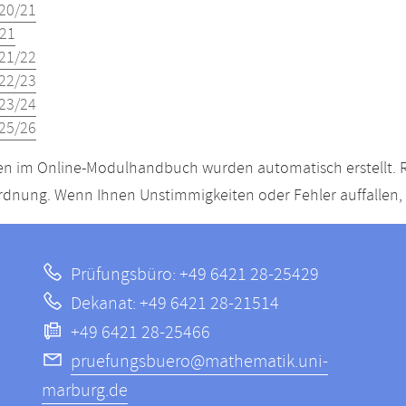
20/21
21
21/22
22/23
23/24
25/26
n im Online-Modulhandbuch wurden automatisch erstellt. R
dnung. Wenn Ihnen Unstimmigkeiten oder Fehler auffallen, s
Prüfungsbüro: +49 6421 28-25429
Dekanat: +49 6421 28-21514
+49 6421 28-25466
pruefungsbuero@mathematik.uni-
marburg.de