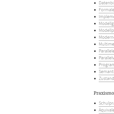
Datenbi
Formal
Implem
Modellg
Modellp
Moderne
Multime
Paralle
Parallel
Progra
Semanti
Zustand
Praxismo
Schulpra
Äquivale