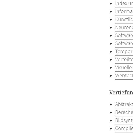
Index u
Informa
Künstlic
Neurona
Softwar
Softwar
Tempora
Verteil
Visuell
Webtec
Vertiefu
Abstrak
Bereche
Bildsyn
Compil