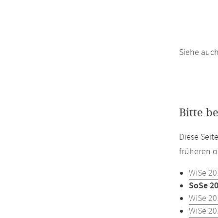
Siehe auc
Bitte b
Diese Seit
früheren o
WiSe 20
SoSe 2
WiSe 20
WiSe 20