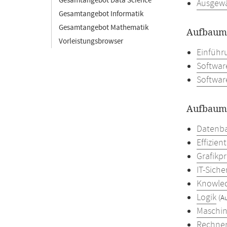
Gesamtangebot Data Science
Ausgewä
Gesamtangebot Informatik
Gesamtangebot Mathematik
Aufbaumo
Vorleistungsbrowser
Einführ
Softwar
Softwar
Aufbaumo
Datenba
Effizien
Grafikp
IT-Siche
Knowled
Logik
(A
Maschin
Rechner