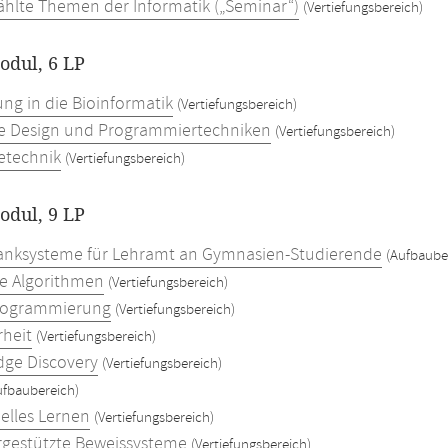
hlte Themen der Informatik („Seminar“)
(Vertiefungsbereich)
dul, 6 LP
ung in die Bioinformatik
(Vertiefungsbereich)
e Design und Programmiertechniken
(Vertiefungsbereich)
etechnik
(Vertiefungsbereich)
dul, 9 LP
nksysteme für Lehramt an Gymnasien-Studierende
(Aufbaube
te Algorithmen
(Vertiefungsbereich)
rogrammierung
(Vertiefungsbereich)
rheit
(Vertiefungsbereich)
ge Discovery
(Vertiefungsbereich)
ufbaubereich)
elles Lernen
(Vertiefungsbereich)
gestützte Beweissysteme
(Vertiefungsbereich)