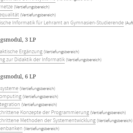
rnetze
(Vertiefungsbereich)
equalität
(Vertiefungsbereich)
ische Informatik für Lehramt an Gymnasien-Studierende
(Auf
ngsmodul, 3 LP
aktische Ergänzung
(Vertiefungsbereich)
ng zur Didaktik der Informatik
(Vertiefungsbereich)
ngsmodul, 6 LP
ssysteme
(Vertiefungsbereich)
Computing
(Vertiefungsbereich)
tegration
(Vertiefungsbereich)
chrittene Konzepte der Programmierung
(Vertiefungsbereich)
chrittene Methoden der Systementwicklung
(Vertiefungsbereich)
tenbanken
(Vertiefungsbereich)