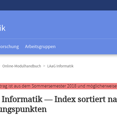
ik
Forschung
Arbeitsgruppen
Online-Modulhandbuch
LAaG Informatik
t
ntrag ist aus dem Sommersemester 2018 und möglicherweise ve
Informatik — Index sortiert n
tungspunkten