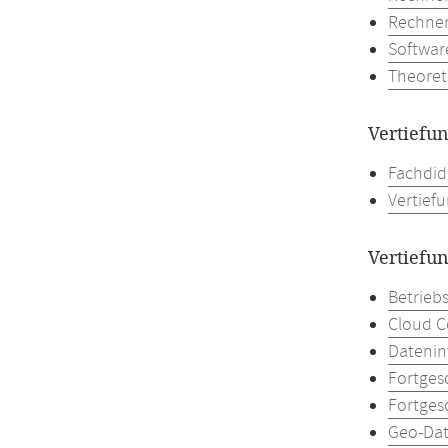
Rechne
Softwar
Theoret
Vertiefu
Fachdid
Vertiefu
Vertiefu
Betrieb
Cloud 
Datenin
Fortges
Fortges
Geo-Da