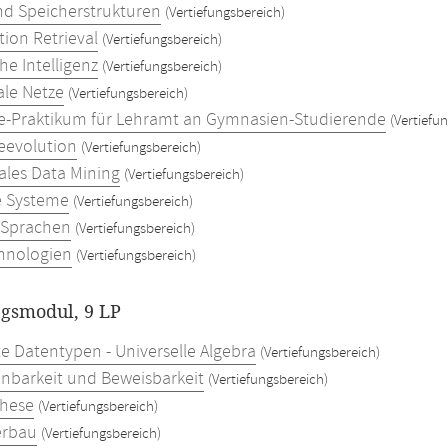
nd Speicherstrukturen
(Vertiefungsbereich)
tion Retrieval
(Vertiefungsbereich)
he Intelligenz
(Vertiefungsbereich)
le Netze
(Vertiefungsbereich)
e-Praktikum für Lehramt an Gymnasien-Studierende
(Vertiefu
eevolution
(Vertiefungsbereich)
les Data Mining
(Vertiefungsbereich)
te Systeme
(Vertiefungsbereich)
e Sprachen
(Vertiefungsbereich)
hnologien
(Vertiefungsbereich)
ngsmodul, 9 LP
te Datentypen - Universelle Algebra
(Vertiefungsbereich)
nbarkeit und Beweisbarkeit
(Vertiefungsbereich)
these
(Vertiefungsbereich)
erbau
(Vertiefungsbereich)