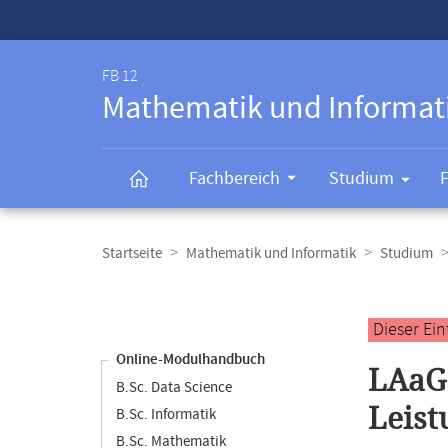
Service-
Navigation
FB 12
Mathematik und Informat
Fachbereich
Studium
Breadcrumb-
Navigation
Startseite
Mathematik und Informatik
Studium
Content-
Navigation
Hauptinhal
Dieser Ei
Online-Modulhandbuch
LAaG 
B.Sc. Data Science
Leis
B.Sc. Informatik
B.Sc. Mathematik