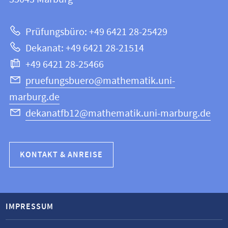
|
zur
Mathematik
Prüfungsbüro: +49 6421 28-25429
und
Website
Dekanat: +49 6421 28-21514
Informatik
+49 6421 28-25466
pruefungsbuero@mathematik.uni-
marburg.de
dekanatfb12@mathematik.uni-marburg.de
KONTAKT & ANREISE
IMPRESSUM