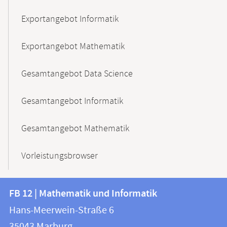
Exportangebot Informatik
Exportangebot Mathematik
Gesamtangebot Data Science
Gesamtangebot Informatik
Gesamtangebot Mathematik
Vorleistungsbrowser
Kontakt
Kontaktinformationen
FB 12 | Mathematik und Informatik
FB
und
Hans-Meerwein-Straße 6
12
Informationen
35043
Marburg