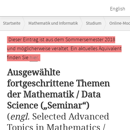
English
Breadcrumb-
Startseite
Mathematik und Informatik
Studium
Online-Mo
Navigation
Ausgewählte fortgeschrittene Themen der Mathematik / Data Science 
Hauptinhalt
Dieser Eintrag ist aus dem Sommersemester 2018
und möglicherweise veraltet. Ein aktuelles Äquivalent
finden Sie
hier
.
Ausgewählte
fortgeschrittene Themen
der Mathematik / Data
Science („Seminar“)
(
engl.
Selected Advanced
Topics in Mathematics /