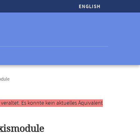
ENGLISH
odule
raltet. Es konnte kein aktuelles Äquivalent
axismodule