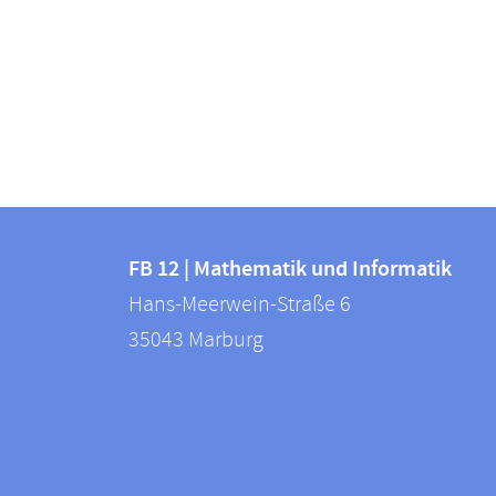
Kontakt
Kontaktinformationen
und
FB 12 | Mathematik und Informatik
FB
Hans-Meerwein-Straße 6
Informationen
12
35043
Marburg
zur
|
Mathematik
Website
und
Informatik