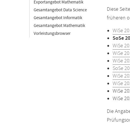
Exportangebot Mathematik
Diese Seit
Gesamtangebot Data Science
früheren o
Gesamtangebot Informatik
Gesamtangebot Mathematik
WiSe 20
Vorleistungsbrowser
SoSe 2
WiSe 20
WiSe 20
WiSe 20
SoSe 20
WiSe 20
WiSe 20
WiSe 20
WiSe 20
Die Angabe
Prüfungsor