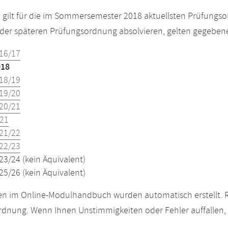
e gilt für die im Sommersemester 2018 aktuellsten Prüfungs
der späteren Prüfungsordnung absolvieren, gelten gegeben
16/17
018
18/19
19/20
20/21
21
21/22
22/23
23/24 (kein Äquivalent)
25/26 (kein Äquivalent)
n im Online-Modulhandbuch wurden automatisch erstellt. R
dnung. Wenn Ihnen Unstimmigkeiten oder Fehler auffallen, s