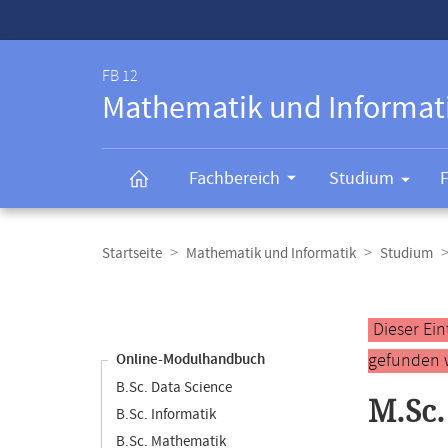
Service-
Navigation
FB 12
Mathematik und Informat
Fachbereich
Studium
Breadcrumb-
Navigation
Startseite
Mathematik und Informatik
Studium
Content-
Navigation
Hauptinhal
Dieser Ei
gefunden 
Online-Modulhandbuch
B.Sc. Data Science
M.Sc.
B.Sc. Informatik
B.Sc. Mathematik