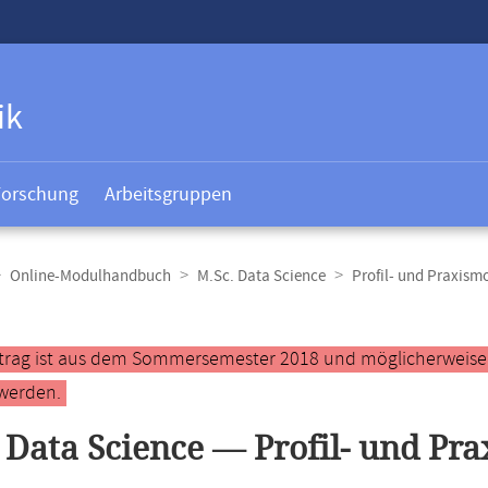
ik
Forschung
Arbeitsgruppen
Online-Modulhandbuch
M.Sc. Data Science
Profil- und Praxism
t
ntrag ist aus dem Sommersemester 2018 und möglicherweise ve
werden.
 Data Science — Profil- und Pr