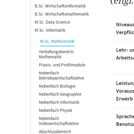
(
engl
B.Sc. Wirtschaftsinformatik
B.Sc. Wirtschaftsmathematik
M.Sc. Data Science
Niveaus
M.Sc. Informatik
Verpfli
M.Sc. Mathematik
Lehr- u
Vertiefungsbereich
Mathematik
Arbeit
Praxis- und Profilmodule
Nebenfach
Betriebswirtschaftslehre
Leistun
Nebenfach Biologie
Voraus
Nebenfach Geographie
Erwerb
Nebenfach Informatik
Nebenfach Physik
Sprache
Nebenfach
Volkswirtschaftslehre
Benotu
Abschlussbereich