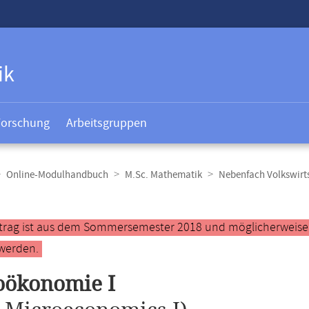
ik
Forschung
Arbeitsgruppen
Online-Modulhandbuch
M.Sc. Mathematik
Nebenfach Volkswirts
t
ntrag ist aus dem Sommersemester 2018 und möglicherweise ve
werden.
oökonomie I