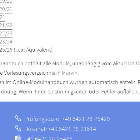
19/20
20/21
21
21/22
22/23
23/24
25/26 (kein Äquivalent)
andbuch enthält alle Module, unabhängig vom aktuellen Ver
le Vorlesungsverzeichnis in
Marvin
.
n im Online-Modulhandbuch wurden automatisch erstellt. R
dnung. Wenn Ihnen Unstimmigkeiten oder Fehler auffallen, s
Prüfungsbüro: +49 6421 28-25429
Dekanat: +49 6421 28-21514
+49 6421 28-25466