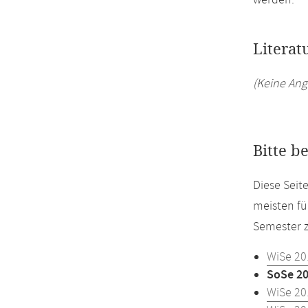
werden.
Literat
(Keine Ang
Bitte b
Diese Sei
meisten fü
Semester z
WiSe 20
SoSe 2
WiSe 20