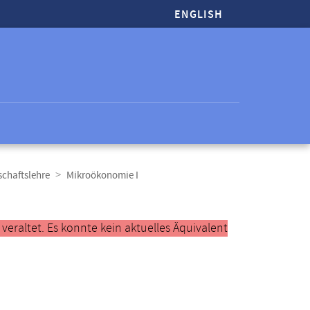
ENGLISH
chaftslehre
Mikroökonomie I
raltet. Es konnte kein aktuelles Äquivalent