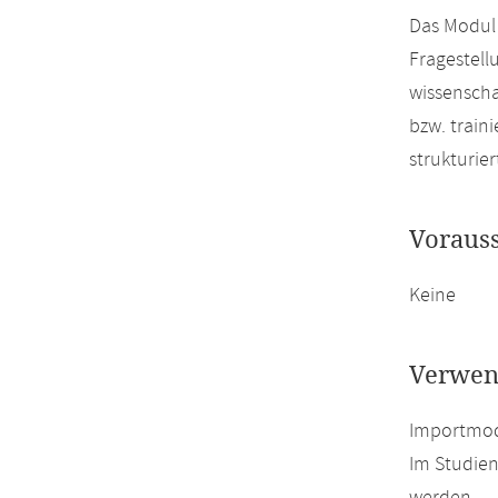
Das Modul 
Fragestell
wissenscha
bzw. train
strukturie
Voraus
Keine
Verwen
Importmodu
Im Studien