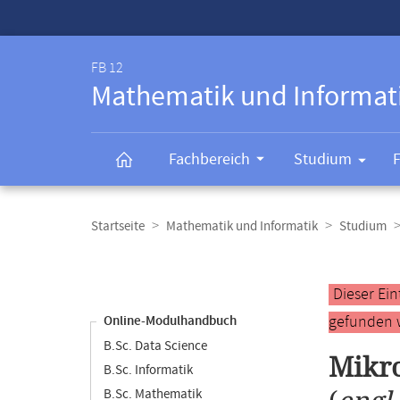
Service-
Navigation
FB 12
Mathematik und Informat
Fachbereich
Studium
Breadcrumb-
Navigation
Startseite
Mathematik und Informatik
Studium
Content-
Navigation
Hauptinhal
Dieser Ei
gefunden 
Online-Modulhandbuch
B.Sc. Data Science
Mikr
B.Sc. Informatik
B.Sc. Mathematik