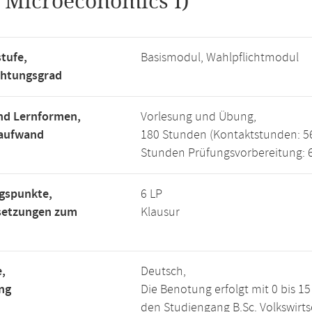
.
Microeconomics I)
tufe,
Basismodul, Wahlpflichtmodul
chtungsgrad
nd Lernformen,
Vorlesung und Übung,
saufwand
180 Stunden (Kontaktstunden: 5
Stunden Prüfungsvorbereitung: 
gspunkte,
6 LP
setzungen zum
Klausur
,
Deutsch,
ng
Die Benotung erfolgt mit 0 bis 
den Studiengang B.Sc. Volkswirts