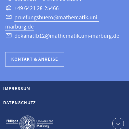
Informatik
+49 6421 28-25466
pruefungsbuero@mathematik.uni-
marburg.de
dekanatfb12@mathematik.uni-marburg.de
KONTAKT & ANREISE
IMPRESSUM
DATENSCHUTZ
Service-
Navigation