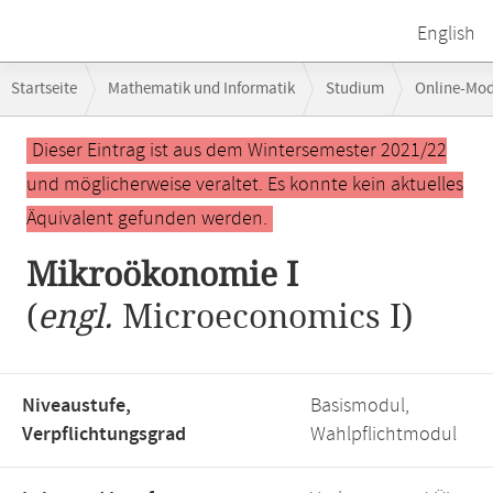
English
Breadcrumb-
Startseite
Mathematik und Informatik
Studium
Online-Mo
Navigation
Hauptinhalt
Dieser Eintrag ist aus dem Wintersemester 2021/22
und möglicherweise veraltet. Es konnte kein aktuelles
Äquivalent gefunden werden.
Mikroökonomie I
(
engl.
Microeconomics I)
Niveaustufe,
Basismodul,
Verpflichtungsgrad
Wahlpflichtmodul