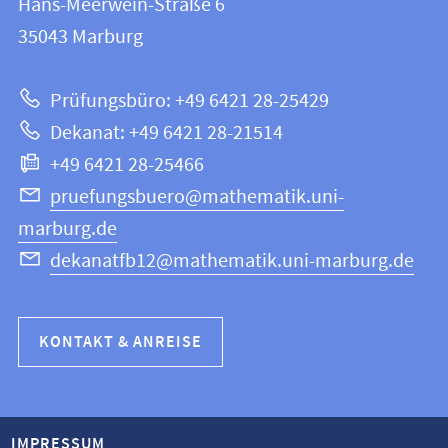
Hans-Meerwein-Straße 6
12
Informationen
35043
Marburg
|
zur
Mathematik
Prüfungsbüro: +49 6421 28-25429
und
Website
Dekanat: +49 6421 28-21514
Informatik
+49 6421 28-25466
pruefungsbuero@mathematik.uni-
marburg.de
dekanatfb12@mathematik.uni-marburg.de
KONTAKT & ANREISE
IMPRESSUM