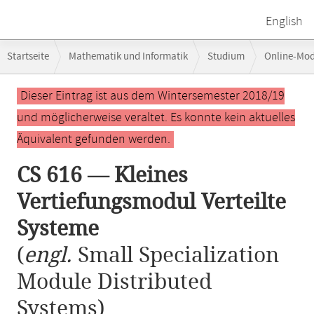
English
Breadcrumb-
Startseite
Mathematik und Informatik
Studium
Online-Mo
Navigation
CS 616 — Kleines Vertiefungsmodul Verteilte Systeme
Hauptinhalt
Dieser Eintrag ist aus dem Wintersemester 2018/19
und möglicherweise veraltet. Es konnte kein aktuelles
Äquivalent gefunden werden.
CS 616 — Kleines
Vertiefungsmodul Verteilte
Systeme
(
engl.
Small Specialization
Module Distributed
Systems)