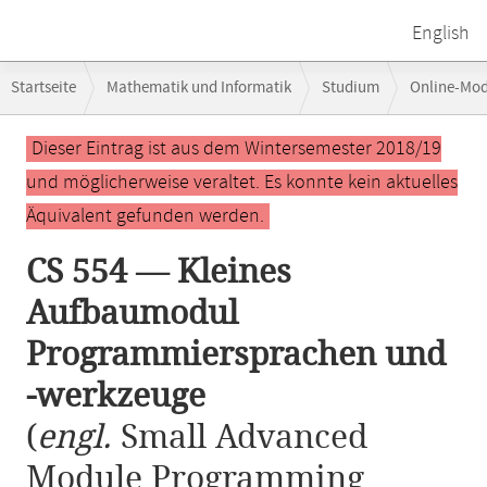
English
Breadcrumb-
Startseite
Mathematik und Informatik
Studium
Online-Mo
Navigation
CS 554 — Kleines Aufbaumodul Programmiersprachen und -werkzeuge
Hauptinhalt
Dieser Eintrag ist aus dem Wintersemester 2018/19
und möglicherweise veraltet. Es konnte kein aktuelles
Äquivalent gefunden werden.
CS 554 — Kleines
Aufbaumodul
Programmiersprachen und
-werkzeuge
(
engl.
Small Advanced
Module Programming