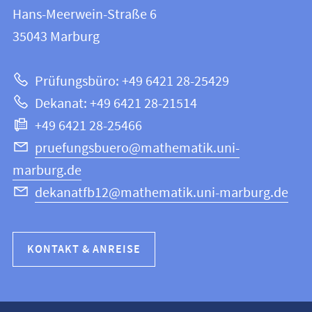
FB
und
Hans-Meerwein-Straße 6
12
Informationen
35043
Marburg
|
zur
Mathematik
Prüfungsbüro: +49 6421 28-25429
und
Website
Dekanat: +49 6421 28-21514
Informatik
+49 6421 28-25466
pruefungsbuero@mathematik.uni-
marburg.de
dekanatfb12@mathematik.uni-marburg.de
KONTAKT & ANREISE