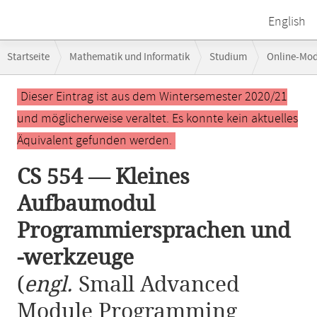
English
Breadcrumb-
Startseite
Mathematik und Informatik
Studium
Online-Mo
Navigation
CS 554 — Kleines Aufbaumodul Programmiersprachen und -werkzeuge
Hauptinhalt
Dieser Eintrag ist aus dem Wintersemester 2020/21
und möglicherweise veraltet. Es konnte kein aktuelles
Äquivalent gefunden werden.
CS 554 — Kleines
Aufbaumodul
Programmiersprachen und
-werkzeuge
(
engl.
Small Advanced
Module Programming