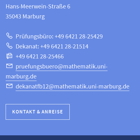
FB
und
Hans-Meerwein-Straße 6
12
Informationen
35043
Marburg
|
zur
Mathematik
Prüfungsbüro: +49 6421 28-25429
und
Website
Dekanat: +49 6421 28-21514
Informatik
+49 6421 28-25466
pruefungsbuero@mathematik.uni-
marburg.de
dekanatfb12@mathematik.uni-marburg.de
KONTAKT & ANREISE