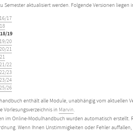
u Semester aktualisiert werden. Folgende Versionen liegen
16/17
18
18/19
19/20
20/21
21
21/22
22/23
23/24
25/26
andbuch enthält alle Module, unabhängig vom aktuellen Ver
le Vorlesungsverzeichnis in
Marvin
.
n im Online-Modulhandbuch wurden automatisch erstellt. R
dnung. Wenn Ihnen Unstimmigkeiten oder Fehler auffallen, s