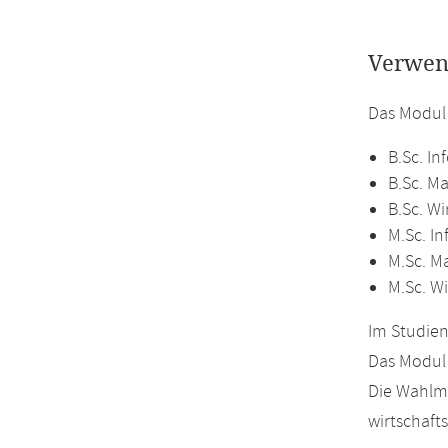
Verwen
Das Modul
B.Sc. In
B.Sc. M
B.Sc. W
M.Sc. In
M.Sc. M
M.Sc. W
Im Studien
Das Modul 
Die Wahlmö
wirtschaft