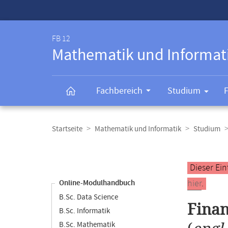
Service-
Navigation
FB 12
Mathematik und Informat
Fachbereich
Studium
Breadcrumb-
Navigation
Startseite
Mathematik und Informatik
Studium
Content-
Navigation
Hauptinhal
Dieser Ein
hier
.
Online-Modulhandbuch
B.Sc. Data Science
Fina
B.Sc. Informatik
B.Sc. Mathematik