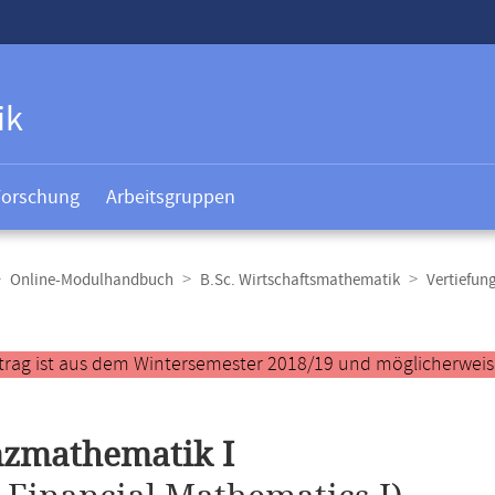
ik
Forschung
Arbeitsgruppen
Online-Modulhandbuch
B.Sc. Wirtschaftsmathematik
Vertiefun
t
trag ist aus dem Wintersemester 2018/19 und möglicherweise 
nzmathematik I