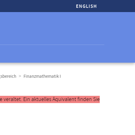
ENGLISH
gsbereich
Finanzmathematik I
veraltet. Ein aktuelles Äquivalent finden Sie