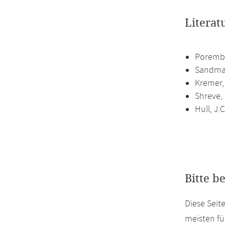
Literat
Porembs
Sandman
Kremer, 
Shreve, 
Hull, J.
Bitte b
Diese Seit
meisten fü