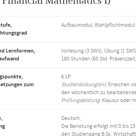
.
Financial Mathematics I)
tufe,
Aufbaumodul, Wahlpflichtmodul
chtungsgrad
nd Lernformen,
Vorlesung (3 SWS), Übung (1 SWS
saufwand
180 Stunden (60 Std. Präsenzzeit
gspunkte,
6 LP
setzungen zum
Studienleistung(en):
Erreichen vo
den wöchentlich zu bearbeiten
Prüfungsleistung:
Klausur oder m
,
Deutsch,
ng
Die Benotung erfolgt mit 0 bis 
den Studiengang B.Sc. Wirtschaf