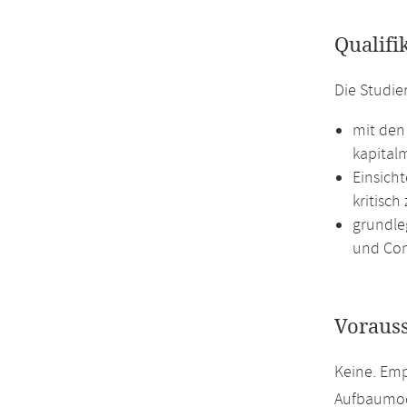
Qualifi
Die Studie
mit den
kapital
Einsich
kritisch
grundle
und Com
Voraus
Keine. Emp
Aufbaumodu