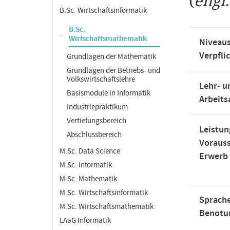
(
engl
B.Sc. Wirtschaftsinformatik
B.Sc.
Wirtschaftsmathematik
Niveaus
Verpfli
Grundlagen der Mathematik
Grundlagen der Betriebs- und
Volkswirtschaftslehre
Lehr- u
Basismodule in Informatik
Arbeit
Industriepraktikum
Vertiefungsbereich
Leistun
Abschlussbereich
Voraus
M.Sc. Data Science
Erwerb
M.Sc. Informatik
M.Sc. Mathematik
M.Sc. Wirtschaftsinformatik
Sprache
M.Sc. Wirtschaftsmathematik
Benotu
LAaG Informatik