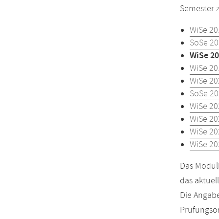
Semester z
WiSe 20
SoSe 20
WiSe 20
WiSe 20
WiSe 20
SoSe 20
WiSe 20
WiSe 20
WiSe 20
WiSe 20
Das Modulh
das aktuel
Die Angabe
Prüfungsor