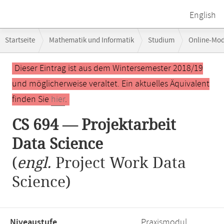
English
Breadcrumb-
Startseite
Mathematik und Informatik
Studium
Online-Mo
Navigation
Hauptinhalt
Dieser Eintrag ist aus dem Wintersemester 2018/19
und möglicherweise veraltet. Ein aktuelles Äquivalent
finden Sie
hier
.
CS 694 — Projektarbeit
Data Science
(
engl.
Project Work Data
Science)
Niveaustufe,
Praxismodul,