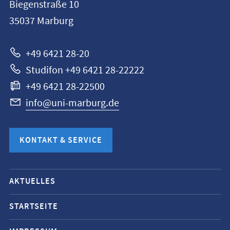
Biegenstraße 10
Universität
35037
Marburg
Marburg
+49 6421 28-20
Studifon +49 6421 28-22222
+49 6421 28-22500
info@uni-marburg.de
KONTAKT & SERVICE
Mobile-
AKTUELLES
Service-
Navigation
STARTSEITE
und