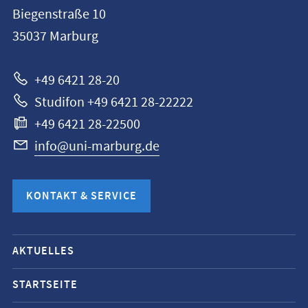
Philipps-
Biegenstraße 10
Universität
35037
Marburg
Marburg
+49 6421 28-20
Studifon +49 6421 28-22222
+49 6421 28-22500
info@uni-marburg.de
KONTAKT & SERVICE
Mobile-
AKTUELLES
Service-
Navigation
STARTSEITE
und