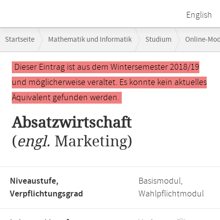
English
Breadcrumb-
Startseite
Mathematik und Informatik
Studium
Online-Mo
Navigation
Hauptinhalt
Dieser Eintrag ist aus dem Wintersemester 2018/19
und möglicherweise veraltet. Es konnte kein aktuelles
Äquivalent gefunden werden.
Absatzwirtschaft
(
engl.
Marketing)
Niveaustufe,
Basismodul,
Verpflichtungsgrad
Wahlpflichtmodul