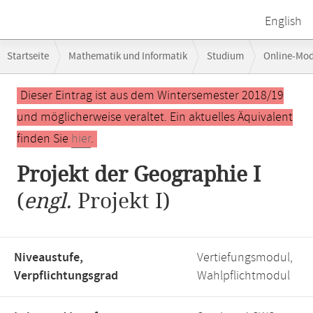
English
Breadcrumb-
Startseite
Mathematik und Informatik
Studium
Online-Mo
Navigation
Hauptinhalt
Dieser Eintrag ist aus dem Wintersemester 2018/19
und möglicherweise veraltet. Ein aktuelles Äquivalent
finden Sie
hier
.
Projekt der Geographie I
(
engl.
Projekt I)
Niveaustufe,
Vertiefungsmodul,
Verpflichtungsgrad
Wahlpflichtmodul