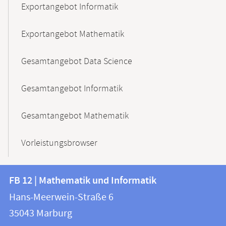
Exportangebot Informatik
Exportangebot Mathematik
Gesamtangebot Data Science
Gesamtangebot Informatik
Gesamtangebot Mathematik
Vorleistungsbrowser
Kontakt
Kontaktinformationen
FB 12 | Mathematik und Informatik
FB
und
Hans-Meerwein-Straße 6
12
Informationen
35043
Marburg
|