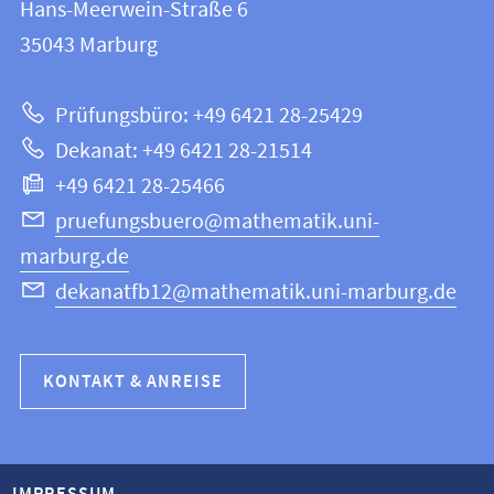
und
Hans-Meerwein-Straße 6
12
Informationen
35043
Marburg
|
zur
Mathematik
Prüfungsbüro: +49 6421 28-25429
und
Website
Dekanat: +49 6421 28-21514
Informatik
+49 6421 28-25466
pruefungsbuero@mathematik.uni-
marburg.de
dekanatfb12@mathematik.uni-marburg.de
KONTAKT & ANREISE