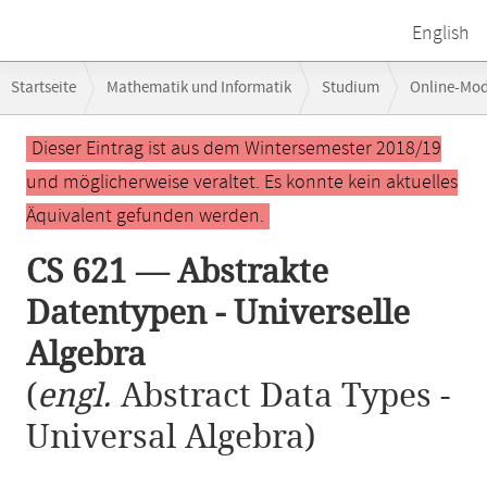
English
Breadcrumb-
Startseite
Mathematik und Informatik
Studium
Online-Mo
Navigation
CS 621 — Abstrakte Datentypen - Universelle Algebra
Hauptinhalt
Dieser Eintrag ist aus dem Wintersemester 2018/19
und möglicherweise veraltet. Es konnte kein aktuelles
Äquivalent gefunden werden.
CS 621 — Abstrakte
Datentypen - Universelle
Algebra
(
engl.
Abstract Data Types -
Universal Algebra)