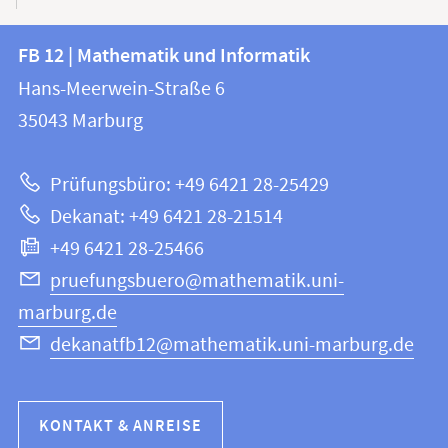
Kontakt
Kontaktinformationen
FB 12 | Mathematik und Informatik
FB
und
Hans-Meerwein-Straße 6
12
Informationen
35043
Marburg
|
zur
Mathematik
Prüfungsbüro: +49 6421 28-25429
und
Website
Dekanat: +49 6421 28-21514
Informatik
+49 6421 28-25466
pruefungsbuero@mathematik.uni-
marburg.de
dekanatfb12@mathematik.uni-marburg.de
KONTAKT & ANREISE