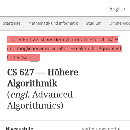
English
Breadcrumb-
Startseite
Mathematik und Informatik
Studium
Online-Mo
Navigation
Hauptinhalt
Dieser Eintrag ist aus dem Wintersemester 2018/19
und möglicherweise veraltet. Ein aktuelles Äquivalent
finden Sie
hier
.
CS 627 — Höhere
Algorithmik
(
engl.
Advanced
Algorithmics)
Niveaustufe,
Vertiefungsmodul,