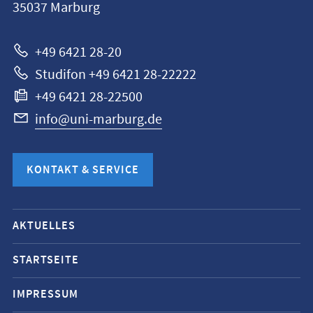
35037
Marburg
Marburg
+49 6421 28-20
Studifon +49 6421 28-22222
+49 6421 28-22500
info@uni-marburg.de
KONTAKT & SERVICE
Mobile-
AKTUELLES
Service-
Navigation
STARTSEITE
und
IMPRESSUM
Social