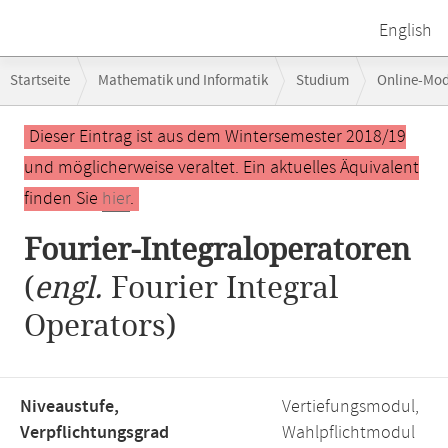
English
Breadcrumb-
Startseite
Mathematik und Informatik
Studium
Online-Mo
Navigation
Hauptinhalt
Dieser Eintrag ist aus dem Wintersemester 2018/19
und möglicherweise veraltet. Ein aktuelles Äquivalent
finden Sie
hier
.
Fourier-Integraloperatoren
(
engl.
Fourier Integral
Operators)
Niveaustufe,
Vertiefungsmodul,
Verpflichtungsgrad
Wahlpflichtmodul