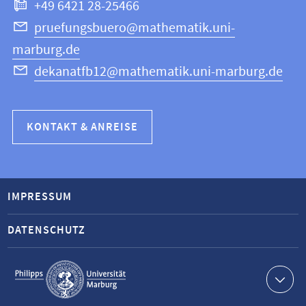
+49 6421 28-25466
pruefungsbuero@mathematik.uni-
marburg.de
dekanatfb12@mathematik.uni-marburg.de
KONTAKT & ANREISE
IMPRESSUM
DATENSCHUTZ
Service-
Navigation