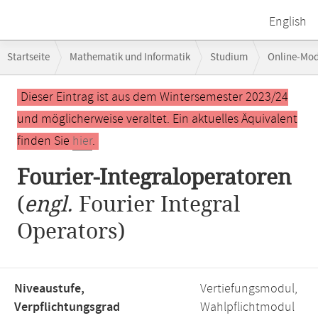
English
Breadcrumb-
Startseite
Mathematik und Informatik
Studium
Online-Mo
Navigation
Hauptinhalt
Dieser Eintrag ist aus dem Wintersemester 2023/24
und möglicherweise veraltet. Ein aktuelles Äquivalent
finden Sie
hier
.
Fourier-Integraloperatoren
(
engl.
Fourier Integral
Operators)
Niveaustufe,
Vertiefungsmodul,
Verpflichtungsgrad
Wahlpflichtmodul