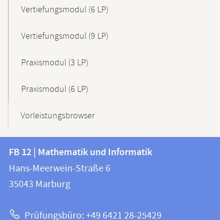
Vertiefungsmodul (6 LP)
Vertiefungsmodul (9 LP)
Praxismodul (3 LP)
Praxismodul (6 LP)
Vorleistungsbrowser
Kontakt
Kontaktinformationen
FB 12 | Mathematik und Informatik
FB
und
Hans-Meerwein-Straße 6
12
Informationen
35043
Marburg
|
zur
Mathematik
Prüfungsbüro: +49 6421 28-25429
und