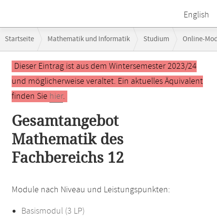
English
Breadcrumb-
Startseite
Mathematik und Informatik
Studium
Online-Mo
Navigation
Hauptinhalt
Dieser Eintrag ist aus dem Wintersemester 2023/24
und möglicherweise veraltet. Ein aktuelles Äquivalent
finden Sie
hier
.
Gesamtangebot
Mathematik des
Fachbereichs 12
Module nach Niveau und Leistungspunkten:
Basismodul (3 LP)