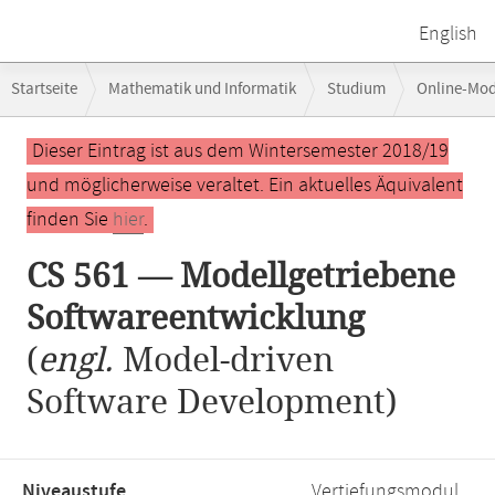
English
Breadcrumb-
Startseite
Mathematik und Informatik
Studium
Online-Mo
Navigation
CS 561 — Modellgetriebene Softwareentwicklung
Hauptinhalt
Dieser Eintrag ist aus dem Wintersemester 2018/19
und möglicherweise veraltet. Ein aktuelles Äquivalent
finden Sie
hier
.
CS 561 — Modellgetriebene
Softwareentwicklung
(
engl.
Model-driven
Software Development)
Niveaustufe,
Vertiefungsmodul,