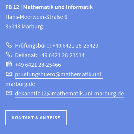
Kontakt
Kontaktinformationen
FB 12 | Mathematik und Informatik
FB
und
Hans-Meerwein-Straße 6
12
Informationen
35043
Marburg
|
zur
Mathematik
Prüfungsbüro: +49 6421 28-25429
und
Website
Dekanat: +49 6421 28-21514
Informatik
+49 6421 28-25466
pruefungsbuero@mathematik.uni-
marburg.de
dekanatfb12@mathematik.uni-marburg.de
KONTAKT & ANREISE