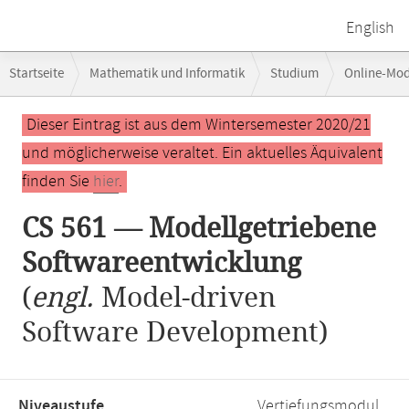
English
Breadcrumb-
Startseite
Mathematik und Informatik
Studium
Online-Mo
Navigation
CS 561 — Modellgetriebene Softwareentwicklung
Hauptinhalt
Dieser Eintrag ist aus dem Wintersemester 2020/21
und möglicherweise veraltet. Ein aktuelles Äquivalent
finden Sie
hier
.
CS 561 — Modellgetriebene
Softwareentwicklung
(
engl.
Model-driven
Software Development)
Niveaustufe,
Vertiefungsmodul,