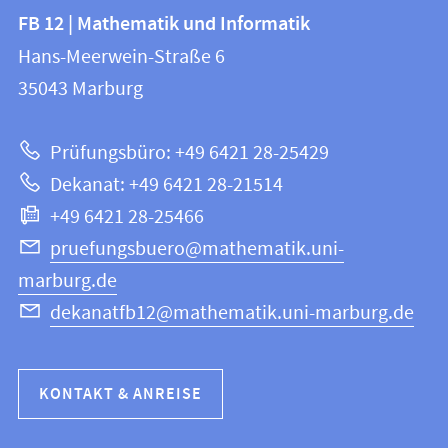
Kontakt
Kontaktinformationen
FB 12 | Mathematik und Informatik
FB
und
Hans-Meerwein-Straße 6
12
Informationen
35043
Marburg
|
zur
Mathematik
Prüfungsbüro: +49 6421 28-25429
und
Website
Dekanat: +49 6421 28-21514
Informatik
+49 6421 28-25466
pruefungsbuero@mathematik.uni-
marburg.de
dekanatfb12@mathematik.uni-marburg.de
KONTAKT & ANREISE