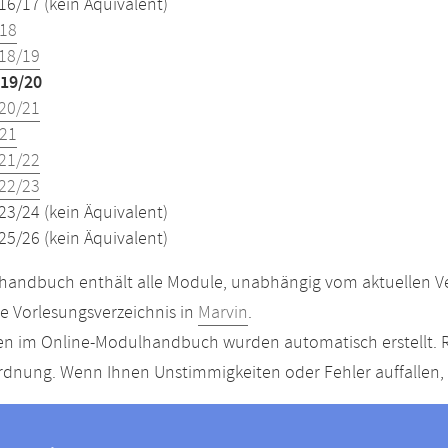
16/17 (kein Äquivalent)
18
18/19
19/20
20/21
21
21/22
22/23
23/24 (kein Äquivalent)
25/26 (kein Äquivalent)
andbuch enthält alle Module, unabhängig vom aktuellen Ver
le Vorlesungsverzeichnis in
Marvin
.
n im Online-Modulhandbuch wurden automatisch erstellt. R
dnung. Wenn Ihnen Unstimmigkeiten oder Fehler auffallen, s