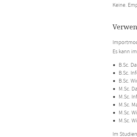
Keine. Em
Verwen
Importmod
Es kann i
B.Sc. Da
B.Sc. In
B.Sc. Wi
M.Sc. D
M.Sc. In
M.Sc. M
M.Sc. Wi
M.Sc. W
Im Studien