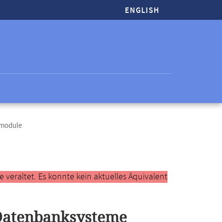
ENGLISH
tmodule
veraltet. Es konnte kein aktuelles Äquivalent
Datenbanksysteme