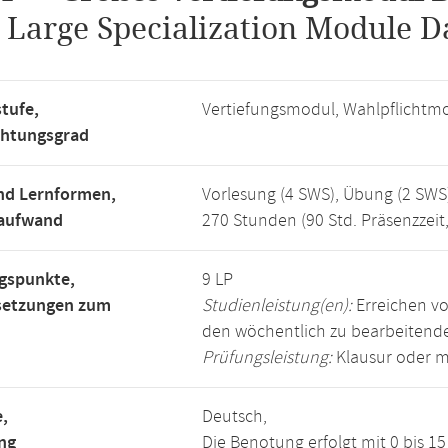
.
Large Specialization Module D
tufe,
Vertiefungsmodul, Wahlpflichtm
chtungsgrad
nd Lernformen,
Vorlesung (4 SWS), Übung (2 SWS
saufwand
270 Stunden (90 Std. Präsenzzeit
gspunkte,
9 LP
setzungen zum
Studienleistung(en):
Erreichen vo
den wöchentlich zu bearbeiten
Prüfungsleistung:
Klausur oder m
,
Deutsch,
ng
Die Benotung erfolgt mit 0 bis 