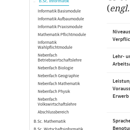
B.Sc. Informatik
(
engl
Informatik Basismodule
Informatik Aufbaumodule
Informatik Praxismodule
Niveaus
Mathematik Pflichtmodule
Verpfli
Informatik
Wahlpflichtmodule
Nebenfach
Lehr- u
Betriebswirtschaftslehre
Arbeit
Nebenfach Biologie
Nebenfach Geographie
Leistun
Nebenfach Mathematik
Voraus
Nebenfach Physik
Erwerb
Nebenfach
Volkswirtschaftslehre
Abschlussbereich
Sprache
B.Sc. Mathematik
Benotu
B.Sc. Wirtschaftsinformatik