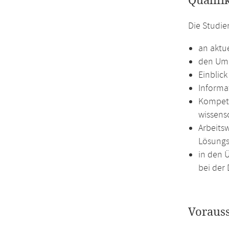
Qualifi
Die Studie
an aktu
den Umg
Einblic
Informat
Kompete
wissens
Arbeits
Lösungs
in den 
bei der 
Voraus