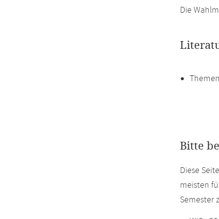
Die Wahlmö
Literat
Themen
Bitte b
Diese Seit
meisten fü
Semester z