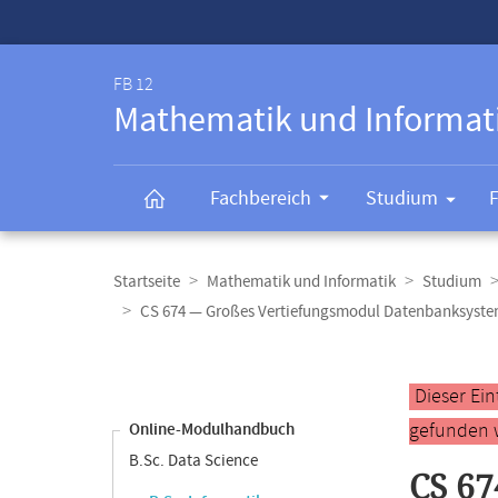
Service-
Navigation
FB 12
Mathematik und Informat
Fachbereich
Studium
Breadcrumb-
Navigation
Startseite
Mathematik und Informatik
Studium
CS 674 — Großes Vertiefungsmodul Datenbanksyst
Content-
Navigation
Hauptinhal
Dieser Ei
gefunden 
Online-Modulhandbuch
B.Sc. Data Science
CS 67