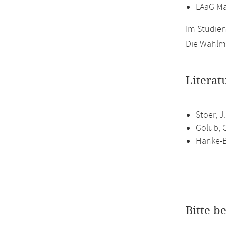
LAaG M
Im Studien
Die Wahlmö
Literat
Stoer, J
Golub, G
Hanke-B
Bitte b