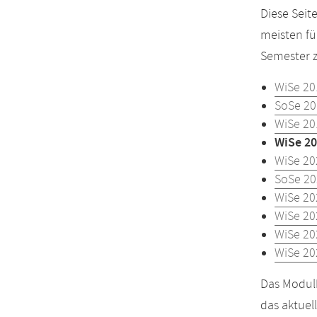
Diese Seit
meisten fü
Semester z
WiSe 20
SoSe 20
WiSe 20
WiSe 20
WiSe 20
SoSe 20
WiSe 20
WiSe 20
WiSe 20
WiSe 20
Das Modulh
das aktuel