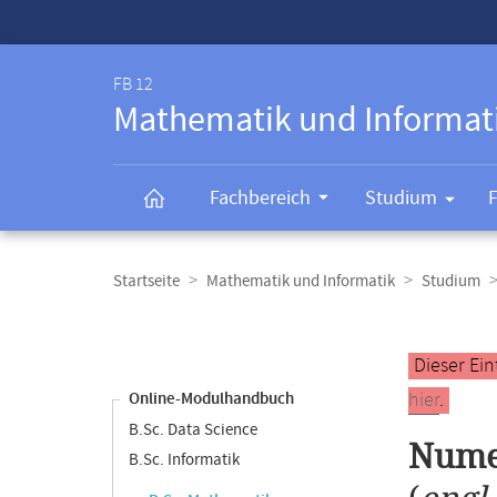
Service-
Navigation
FB 12
Mathematik und Informat
Fachbereich
Studium
Breadcrumb-
Navigation
Startseite
Mathematik und Informatik
Studium
Content-
Navigation
Hauptinhal
Dieser Ein
hier
.
Online-Modulhandbuch
B.Sc. Data Science
Nume
B.Sc. Informatik