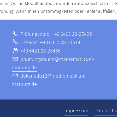
n im Online-Modulhandbuch wurden automatisch erstellt. R
dnung. Wenn Ihnen Unstimmigkeiten oder Fehler auffallen, s
Prüfungsbüro: +49 6421 28-25429
Dekanat: +49 6421 28-21514
+49 6421 28-25466
pruefungsbuero@mathematik.uni-
marburg.de
dekanatfb12@mathematik.uni-
marburg.de
ppen
Impressum
Datenschu