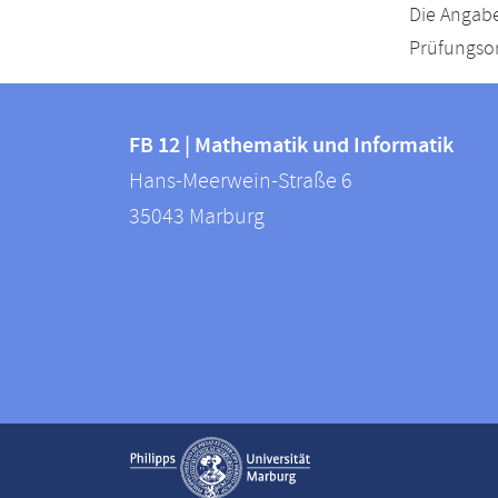
Die Angabe
Prüfungsor
Kontakt
Kontaktinformationen
und
FB 12 | Mathematik und Informatik
FB
Hans-Meerwein-Straße 6
Informationen
12
35043
Marburg
zur
|
Mathematik
Website
und
Informatik
Service-
Kontaktinformationen auskla
Navigation