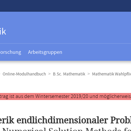
ik
Forschung
Arbeitsgruppen
Online-Modulhandbuch
B.Sc. Mathematik
Mathematik Wahlpfl
t
trag ist aus dem Wintersemester 2019/20 und möglicherweise 
rik endlichdimensionaler Pro