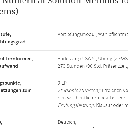
.
Numerical Solution Methods fo
ems)
tufe,
Vertiefungsmodul, Wahlpflichtm
chtungsgrad
nd Lernformen,
Vorlesung (4 SWS), Übung (2 SWS
saufwand
270 Stunden (90 Std. Präsenzzeit
gspunkte,
9 LP
setzungen zum
Studienleistung(en):
Erreichen vo
den wöchentlich zu bearbeiten
Prüfungsleistung:
Klausur oder m
,
Deutsch,