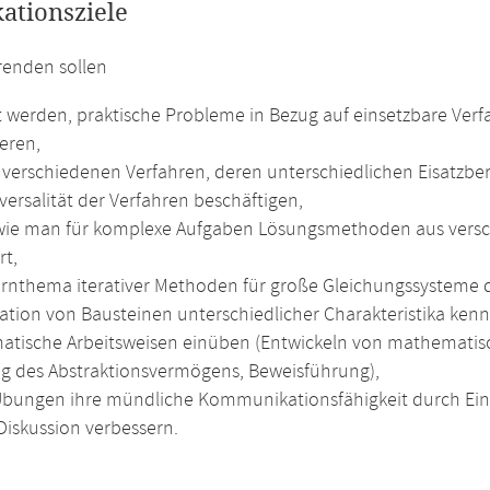
kationsziele
renden sollen
t werden, praktische Probleme in Bezug auf einsetzbare Ve
ieren,
t verschiedenen Verfahren, deren unterschiedlichen Eisatzbe
ersalität der Verfahren beschäftigen,
wie man für komplexe Aufgaben Lösungsmethoden aus vers
rt,
rnthema iterativer Methoden für große Gleichungssysteme d
tion von Bausteinen unterschiedlicher Charakteristika kenn
tische Arbeitsweisen einüben (Entwickeln von mathematisc
g des Abstraktionsvermögens, Beweisführung),
Übungen ihre mündliche Kommunikationsfähigkeit durch Ein
Diskussion verbessern.