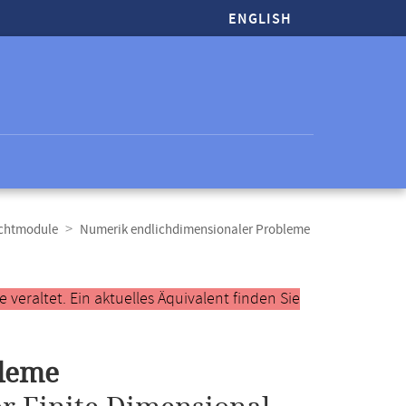
ENGLISH
ichtmodule
Numerik endlichdimensionaler Probleme
veraltet. Ein aktuelles Äquivalent finden Sie
bleme