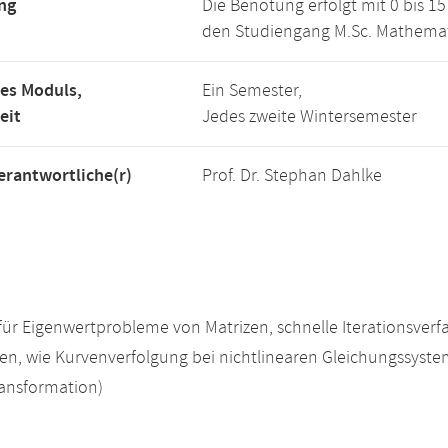
ng
Die Benotung erfolgt mit 0 bis 
den Studiengang M.Sc. Mathemat
es Moduls,
Ein Semester,
eit
Jedes zweite Wintersemester
rantwortliche(r)
Prof. Dr. Stephan Dahlke
für Eigenwertprobleme von Matrizen, schnelle Iterationsver
n, wie Kurvenverfolgung bei nichtlinearen Gleichungssyste
ansformation)