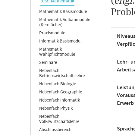
(
engl
B.Sc. Mathematik
Probl
Mathematik Basismodule
Mathematik Aufbaumodule
(Kernfächer)
Praxismodule
Niveaus
Informatik Basismodul
Verpfli
Mathematik
Wahlpflichtmodule
Lehr- u
Seminare
Arbeit
Nebenfach
Betriebswirtschaftslehre
Nebenfach Biologie
Leistun
Nebenfach Geographie
Voraus
Nebenfach Informatik
Erwerb
Nebenfach Physik
Nebenfach
Volkswirtschaftslehre
Sprache
Abschlussbereich