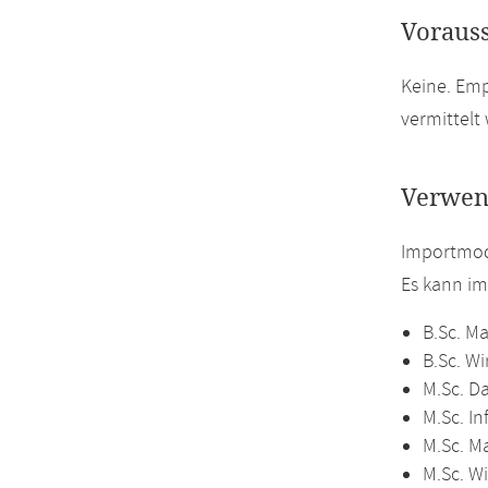
Voraus
Keine. Em
vermittelt
Verwen
Importmod
Es kann i
B.Sc. M
B.Sc. W
M.Sc. D
M.Sc. In
M.Sc. M
M.Sc. W