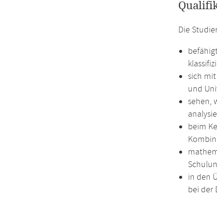
Qualifi
Die Studie
befähig
klassifiz
sich mi
und Univ
sehen, 
analysie
beim Ke
Kombina
mathema
Schulun
in den 
bei der 