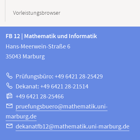
Vorleistungsbrowser
Kontakt
Kontaktinformationen
FB 12 | Mathematik und Informatik
FB
und
Hans-Meerwein-Straße 6
12
Informationen
35043
Marburg
|
zur
Mathematik
Prüfungsbüro: +49 6421 28-25429
und
Website
Dekanat: +49 6421 28-21514
Informatik
+49 6421 28-25466
pruefungsbuero@mathematik.uni-
marburg.de
dekanatfb12@mathematik.uni-marburg.de