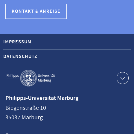
KONTAKT & ANREISE
IMPRESSUM
DATENSCHUTZ
Service-
Navigation
Kontaktinformationen
Philipps-Universität Marburg
Philipps-
Biegenstraße 10
Universität
35037
Marburg
Marburg