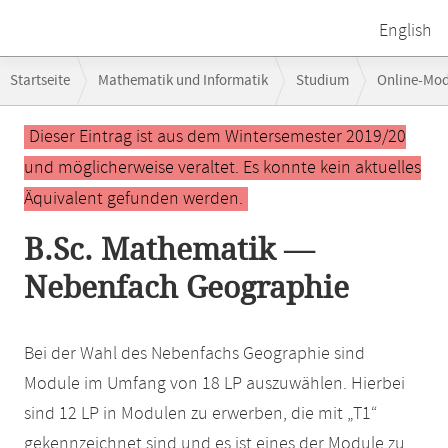
English
Breadcrumb-
Startseite
Mathematik und Informatik
Studium
Online-Mo
Navigation
Hauptinhalt
Dieser Eintrag ist aus dem Wintersemester 2019/20
und möglicherweise veraltet. Es konnte kein aktuelles
Äquivalent gefunden werden.
B.Sc. Mathematik —
Nebenfach Geographie
Bei der Wahl des Nebenfachs Geographie sind
Module im Umfang von 18 LP auszuwählen. Hierbei
sind 12 LP in Modulen zu erwerben, die mit „T1“
gekennzeichnet sind und es ist eines der Module zu