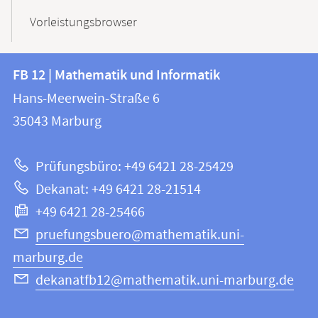
Vorleistungsbrowser
Kontakt
Kontaktinformationen
FB 12 | Mathematik und Informatik
FB
und
Hans-Meerwein-Straße 6
12
Informationen
35043
Marburg
|
zur
Mathematik
Prüfungsbüro: +49 6421 28-25429
und
Website
Dekanat: +49 6421 28-21514
Informatik
+49 6421 28-25466
pruefungsbuero@mathematik.uni-
marburg.de
dekanatfb12@mathematik.uni-marburg.de