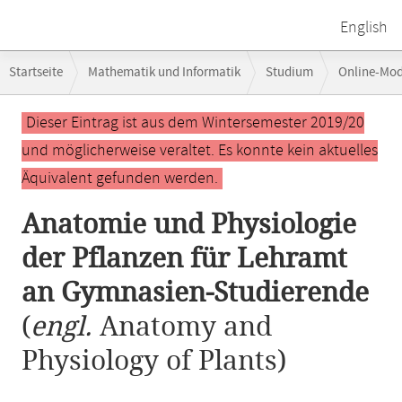
English
Breadcrumb-
Startseite
Mathematik und Informatik
Studium
Online-Mo
Navigation
Anatomie und Physiologie der Pflanzen für Lehramt an Gymnasien-Stu
Hauptinhalt
Dieser Eintrag ist aus dem Wintersemester 2019/20
und möglicherweise veraltet. Es konnte kein aktuelles
Äquivalent gefunden werden.
Anatomie und Physiologie
der Pflanzen für Lehramt
an Gymnasien-Studierende
(
engl.
Anatomy and
Physiology of Plants)