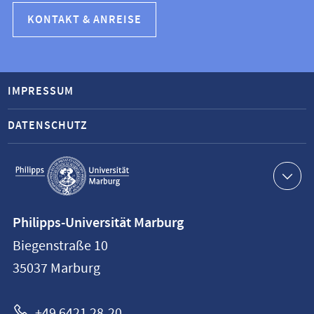
KONTAKT & ANREISE
IMPRESSUM
DATENSCHUTZ
Service-
Navigation
Kontaktinformationen
Philipps-Universität Marburg
Philipps-
Biegenstraße 10
Universität
35037
Marburg
Marburg
+49 6421 28-20