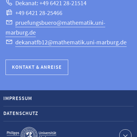
Dekanat: +49 6421 28-21514
Informatik
+49 6421 28-25466
pruefungsbuero@mathematik.uni-
marburg.de
dekanatfb12@mathematik.uni-marburg.de
KONTAKT & ANREISE
IMPRESSUM
DATENSCHUTZ
Service-
Navigation