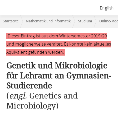
English
Breadcrumb-
Startseite
Mathematik und Informatik
Studium
Online-Mo
Navigation
Genetik und Mikrobiologie für Lehramt an Gymnasien-Studierende
Hauptinhalt
Dieser Eintrag ist aus dem Wintersemester 2019/20
und möglicherweise veraltet. Es konnte kein aktuelles
Äquivalent gefunden werden.
Genetik und Mikrobiologie
für Lehramt an Gymnasien-
Studierende
(
engl.
Genetics and
Microbiology)