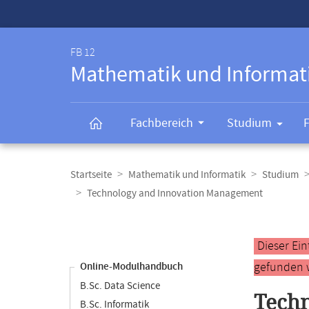
Service-
Navigation
FB 12
Mathematik und Informat
Fachbereich
Studium
Breadcrumb-
Navigation
Startseite
Mathematik und Informatik
Studium
Technology and Innovation Management
Content-
Navigation
Hauptinhal
Dieser Ei
gefunden 
Online-Modulhandbuch
B.Sc. Data Science
Tech
B.Sc. Informatik