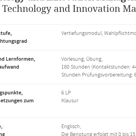
.
Technology and Innovation M
tufe,
Vertiefungsmodul, Wahlpflichtm
chtungsgrad
nd Lernformen,
Vorlesung, Übung,
saufwand
180 Stunden (Kontaktstunden: 4
Stunden Prüfungsvorbereitung: 
gspunkte,
6 LP
setzungen zum
Klausur
,
Englisch,
ng
Die Benotung erfolgt mit 0 bis 