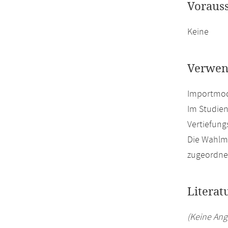
Voraus
Keine
Verwen
Importmodu
Im Studien
Vertiefung
Die Wahlmö
zugeordnet
Literat
(Keine Ang