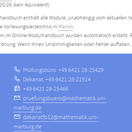
25/26 (kein Äquivalent)
andbuch enthält alle Module, unabhängig vom aktuellen Ver
le Vorlesungsverzeichnis in
Marvin
.
n im Online-Modulhandbuch wurden automatisch erstellt. R
dnung. Wenn Ihnen Unstimmigkeiten oder Fehler auffallen, s
Prüfungsbüro: +49 6421 28-25429
Dekanat: +49 6421 28-21514
+49 6421 28-25466
pruefungsbuero@mathematik.uni-
marburg.de
dekanatfb12@mathematik.uni-
marburg.de