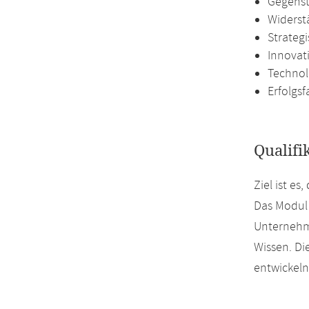
Gegenst
Widerst
Strateg
Innovat
Technol
Erfolgs
Qualifi
Ziel ist e
Das Modul 
Unternehm
Wissen. Di
entwickeln