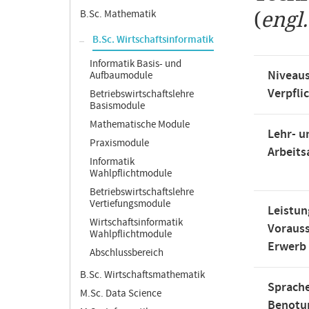
B.Sc. Mathematik
(
engl
B.Sc. Wirtschaftsinformatik
Informatik Basis- und
Niveaus
Aufbaumodule
Verpfli
Betriebswirtschaftslehre
Basismodule
Mathematische Module
Lehr- u
Praxismodule
Arbeit
Informatik
Wahlpflichtmodule
Betriebswirtschaftslehre
Vertiefungsmodule
Leistun
Wirtschaftsinformatik
Voraus
Wahlpflichtmodule
Erwerb
Abschlussbereich
B.Sc. Wirtschaftsmathematik
Sprache
M.Sc. Data Science
Benotu