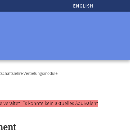
ENGLISH
tschaftslehre Vertiefungsmodule
veraltet. Es konnte kein aktuelles Äquivalent
ment