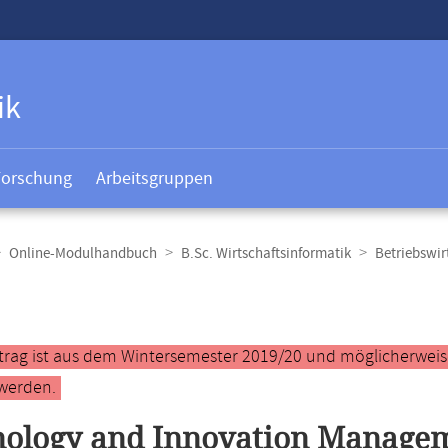
ik
Forschung
Arbeitsgruppen
Online-Modulhandbuch
B.Sc. Wirtschaftsinformatik
Betriebswir
t
ntrag ist aus dem Wintersemester 2019/20 und möglicherweise 
werden.
nology and Innovation Manage