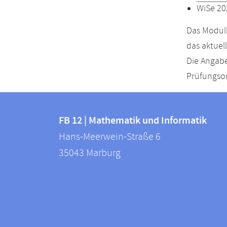
WiSe 20
Das Modulh
das aktuel
Die Angabe
Prüfungsor
Kontakt
Kontaktinformationen
und
FB 12 | Mathematik und Informatik
FB
Hans-Meerwein-Straße 6
Informationen
12
35043
Marburg
zur
|
Mathematik
Website
und
Informatik