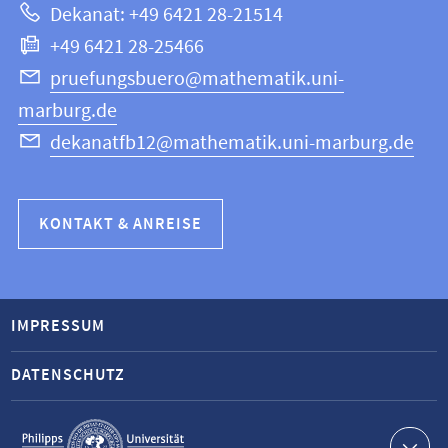
Dekanat: +49 6421 28-21514
Informatik
+49 6421 28-25466
pruefungsbuero@mathematik.uni-
marburg.de
dekanatfb12@mathematik.uni-marburg.de
KONTAKT & ANREISE
IMPRESSUM
DATENSCHUTZ
Service-