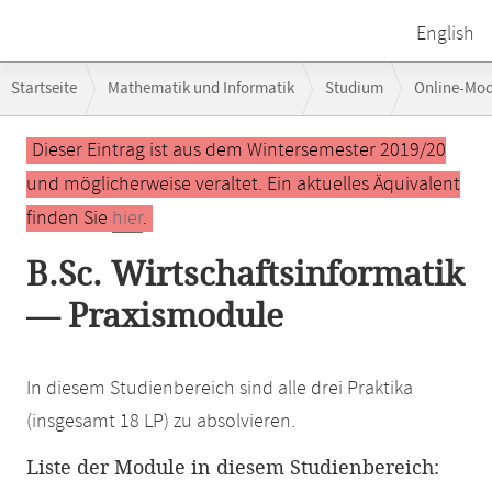
English
Breadcrumb-
Startseite
Mathematik und Informatik
Studium
Online-Mo
Navigation
Hauptinhalt
Dieser Eintrag ist aus dem Wintersemester 2019/20
und möglicherweise veraltet. Ein aktuelles Äquivalent
finden Sie
hier
.
B.Sc. Wirtschaftsinformatik
— Praxismodule
In diesem Studienbereich sind alle drei Praktika
(insgesamt 18 LP) zu absolvieren.
Liste der Module in diesem Studienbereich: