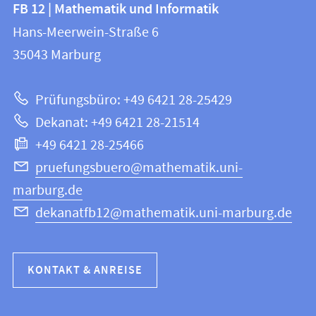
Kontakt
FB 12 | Mathematik und Informatik
FB
und
Hans-Meerwein-Straße 6
12
Informationen
35043
Marburg
|
zur
Mathematik
Prüfungsbüro: +49 6421 28-25429
und
Website
Dekanat: +49 6421 28-21514
Informatik
+49 6421 28-25466
pruefungsbuero@mathematik.uni-
marburg.de
dekanatfb12@mathematik.uni-marburg.de
KONTAKT & ANREISE