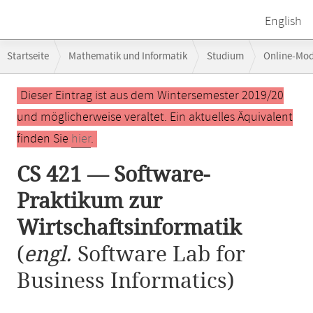
English
Breadcrumb-
Startseite
Mathematik und Informatik
Studium
Online-Mo
Navigation
CS 421 — Software-Praktikum zur Wirtschaftsinformatik
Hauptinhalt
Dieser Eintrag ist aus dem Wintersemester 2019/20
und möglicherweise veraltet. Ein aktuelles Äquivalent
finden Sie
hier
.
CS 421 — Software-
Praktikum zur
Wirtschaftsinformatik
(
engl.
Software Lab for
Business Informatics)