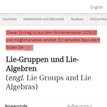
English
Breadcrumb-
Startseite
Mathematik und Informatik
Studium
Online-Mo
Navigation
Hauptinhalt
Dieser Eintrag ist aus dem Wintersemester 2019/20
und möglicherweise veraltet. Ein aktuelles Äquivalent
finden Sie
hier
.
Lie-Gruppen und Lie-
Algebren
(
engl.
Lie Groups and Lie
Algebras)
Niveaustufe,
Aufbaumodul,