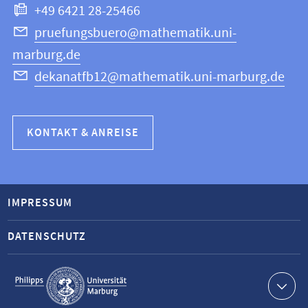
+49 6421 28-25466
pruefungsbuero@mathematik.uni-
marburg.de
dekanatfb12@mathematik.uni-marburg.de
KONTAKT & ANREISE
IMPRESSUM
DATENSCHUTZ
Service-
Navigation