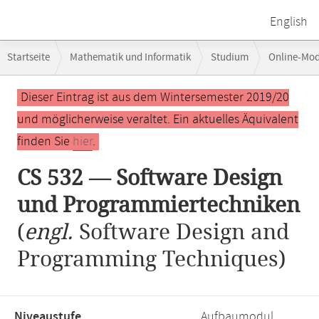
English
Breadcrumb-
Startseite
Mathematik und Informatik
Studium
Online-Mo
Navigation
CS 532 — Software Design und Programmiertechniken
Hauptinhalt
Dieser Eintrag ist aus dem Wintersemester 2019/20
und möglicherweise veraltet. Ein aktuelles Äquivalent
finden Sie
hier
.
CS 532 — Software Design
und Programmiertechniken
(
engl.
Software Design and
Programming Techniques)
Niveaustufe,
Aufbaumodul,