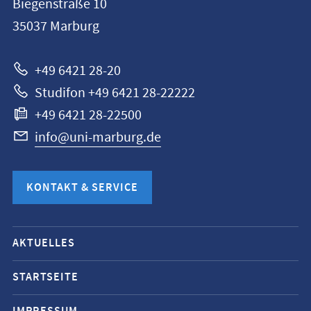
Biegenstraße 10
Universität
35037
Marburg
Marburg
+49 6421 28-20
Studifon +49 6421 28-22222
+49 6421 28-22500
info@uni-marburg.de
KONTAKT & SERVICE
Mobile-
AKTUELLES
Service-
Navigation
STARTSEITE
und