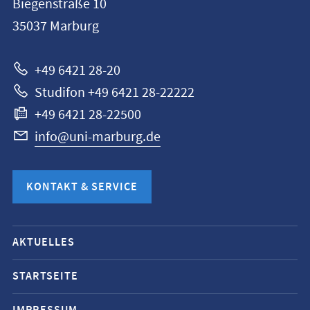
Biegenstraße 10
Universität
35037
Marburg
Marburg
+49 6421 28-20
Studifon +49 6421 28-22222
+49 6421 28-22500
info@uni-marburg.de
KONTAKT & SERVICE
Mobile-
AKTUELLES
Service-
Navigation
STARTSEITE
und