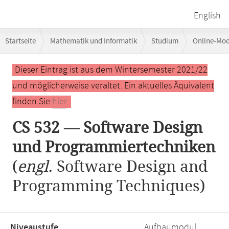
English
Breadcrumb-
Startseite
Mathematik und Informatik
Studium
Online-Mo
Navigation
CS 532 — Software Design und Programmiertechniken
Hauptinhalt
Dieser Eintrag ist aus dem Wintersemester 2021/22
und möglicherweise veraltet. Ein aktuelles Äquivalent
finden Sie
hier
.
CS 532 — Software Design
und Programmiertechniken
(
engl.
Software Design and
Programming Techniques)
Niveaustufe,
Aufbaumodul,