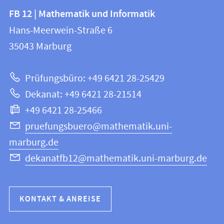
Kontakt
Kontaktinformationen
FB 12 | Mathematik und Informatik
FB
und
Hans-Meerwein-Straße 6
12
Informationen
35043
Marburg
|
zur
Mathematik
Prüfungsbüro: +49 6421 28-25429
und
Website
Dekanat: +49 6421 28-21514
Informatik
+49 6421 28-25466
pruefungsbuero@mathematik.uni-
marburg.de
dekanatfb12@mathematik.uni-marburg.de
KONTAKT & ANREISE