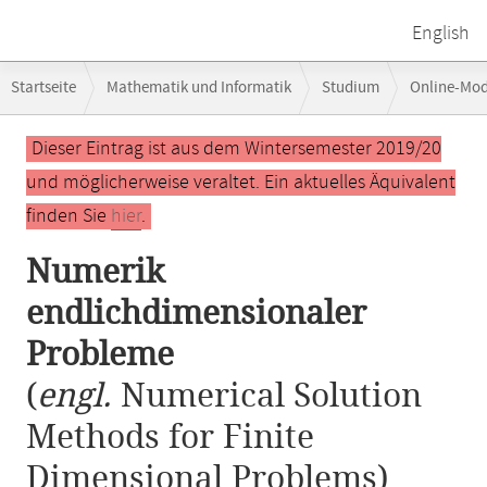
English
Breadcrumb-
Startseite
Mathematik und Informatik
Studium
Online-Mo
Navigation
Hauptinhalt
Dieser Eintrag ist aus dem Wintersemester 2019/20
und möglicherweise veraltet. Ein aktuelles Äquivalent
finden Sie
hier
.
Numerik
endlichdimensionaler
Probleme
(
engl.
Numerical Solution
Methods for Finite
Dimensional Problems)