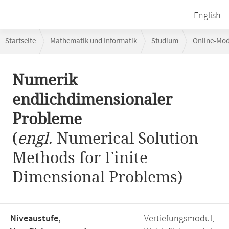
English
Breadcrumb-
Startseite
Mathematik und Informatik
Studium
Online-Mo
Navigation
Hauptinhalt
Numerik
endlichdimensionaler
Probleme
(
engl.
Numerical Solution
Methods for Finite
Dimensional Problems)
Niveaustufe,
Vertiefungsmodul,