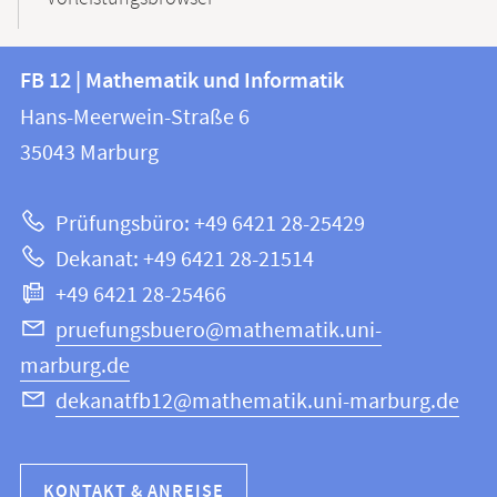
Kontakt
Kontaktinformationen
FB 12 | Mathematik und Informatik
FB
und
Hans-Meerwein-Straße 6
12
Informationen
35043
Marburg
|
zur
Mathematik
Prüfungsbüro: +49 6421 28-25429
und
Website
Dekanat: +49 6421 28-21514
Informatik
+49 6421 28-25466
pruefungsbuero@mathematik.uni-
marburg.de
dekanatfb12@mathematik.uni-marburg.de
KONTAKT & ANREISE