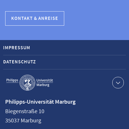
KONTAKT & ANREISE
IMPRESSUM
DATENSCHUTZ
Service-
Navigation
Kontaktinformationen
Philipps-Universität Marburg
Philipps-
Biegenstraße 10
Universität
35037
Marburg
Marburg