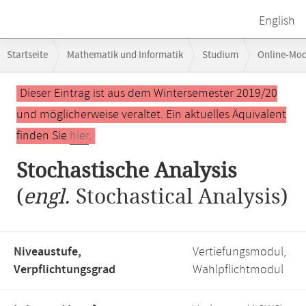
English
Breadcrumb-
Startseite
Mathematik und Informatik
Studium
Online-Mo
Navigation
Hauptinhalt
Dieser Eintrag ist aus dem Wintersemester 2019/20
und möglicherweise veraltet. Ein aktuelles Äquivalent
finden Sie
hier
.
Stochastische Analysis
(
engl.
Stochastical Analysis)
Niveaustufe,
Vertiefungsmodul,
Verpflichtungsgrad
Wahlpflichtmodul