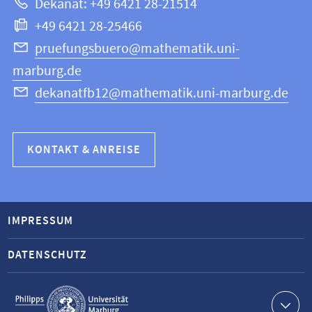
Dekanat: +49 6421 28-21514
Informatik
+49 6421 28-25466
pruefungsbuero@mathematik.uni-
marburg.de
dekanatfb12@mathematik.uni-marburg.de
KONTAKT & ANREISE
IMPRESSUM
DATENSCHUTZ
Service-
Navigation