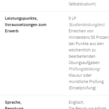
Selbststudium)
Leistungspunkte,
9 LP
Voraussetzungen zum
Studienleistung(en):
Erwerb
Erreichen von
mindestens 50 Prozen
der Punkte aus den
wöchentlich zu
bearbeitenden
Übungsaufgaben.
Prüfungsleistung:
Klausur oder
mündliche Prüfung
(Einzelprüfung)
Sprache,
Englisch,
Benotung
Die Benotung erfolgt