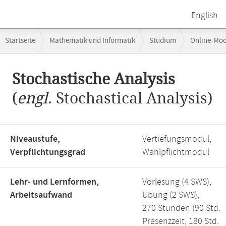
English
Breadcrumb-
Startseite
Mathematik und Informatik
Studium
Online-Mo
Navigation
Hauptinhalt
Stochastische Analysis
(
engl.
Stochastical Analysis)
Niveaustufe,
Vertiefungsmodul,
Verpflichtungsgrad
Wahlpflichtmodul
Lehr- und Lernformen,
Vorlesung (4 SWS),
Arbeitsaufwand
Übung (2 SWS),
270 Stunden (90 Std.
Präsenzzeit, 180 Std.