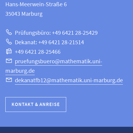
und
Hans-Meerwein-Straße 6
12
Informationen
35043
Marburg
|
zur
Mathematik
Prüfungsbüro: +49 6421 28-25429
und
Website
Dekanat: +49 6421 28-21514
Informatik
+49 6421 28-25466
pruefungsbuero@mathematik.uni-
marburg.de
dekanatfb12@mathematik.uni-marburg.de
KONTAKT & ANREISE