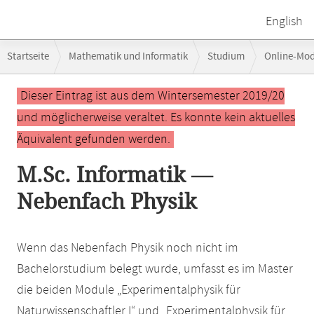
English
Breadcrumb-
Startseite
Mathematik und Informatik
Studium
Online-Mo
Navigation
Hauptinhalt
Dieser Eintrag ist aus dem Wintersemester 2019/20
und möglicherweise veraltet. Es konnte kein aktuelles
Äquivalent gefunden werden.
M.Sc. Informatik —
Nebenfach Physik
Wenn das Nebenfach Physik noch nicht im
Bachelorstudium belegt wurde, umfasst es im Master
die beiden Module „Experimentalphysik für
Naturwissenschaftler I“ und „Experimentalphysik für