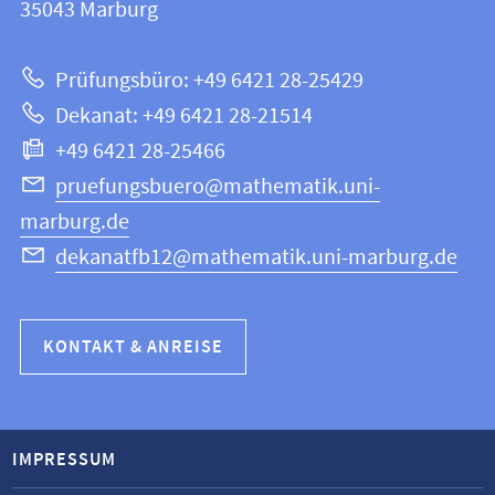
Informationen
35043
Marburg
|
zur
Mathematik
Prüfungsbüro: +49 6421 28-25429
und
Website
Dekanat: +49 6421 28-21514
Informatik
+49 6421 28-25466
pruefungsbuero@mathematik.uni-
marburg.de
dekanatfb12@mathematik.uni-marburg.de
KONTAKT & ANREISE
IMPRESSUM