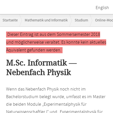
English
Breadcrumb-
Startseite
Mathematik und Informatik
Studium
Online-Mo
Navigation
Hauptinhalt
Dieser Eintrag ist aus dem Sommersemester 2018
und möglicherweise veraltet. Es konnte kein aktuelles
Äquivalent gefunden werden.
M.Sc. Informatik —
Nebenfach Physik
Wenn das Nebenfach Physik noch nicht im
Bachelorstudium belegt wurde, umfasst es im Master
die beiden Module „Experimentalphysik für
Naturwissenschaftler I“ und „Experimentalphysik für