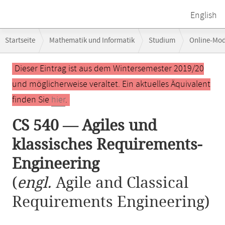
English
Breadcrumb-
Startseite
Mathematik und Informatik
Studium
Online-Mo
Navigation
CS 540 — Agiles und klassisches Requirements-Engineering
Hauptinhalt
Dieser Eintrag ist aus dem Wintersemester 2019/20
und möglicherweise veraltet. Ein aktuelles Äquivalent
finden Sie
hier
.
CS 540 — Agiles und
klassisches Requirements-
Engineering
(
engl.
Agile and Classical
Requirements Engineering)