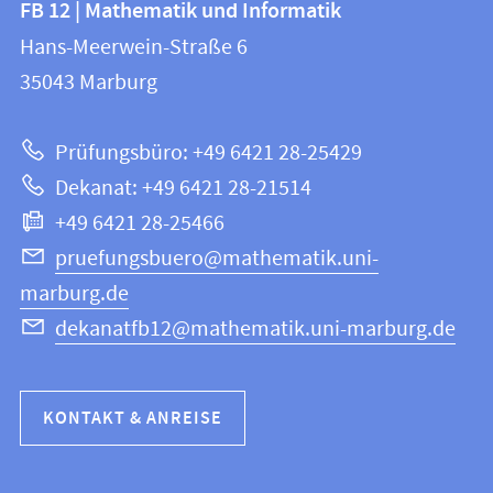
FB 12 | Mathematik und Informatik
FB
und
Hans-Meerwein-Straße 6
12
Informationen
35043
Marburg
|
zur
Mathematik
Prüfungsbüro: +49 6421 28-25429
und
Website
Dekanat: +49 6421 28-21514
Informatik
+49 6421 28-25466
pruefungsbuero@mathematik.uni-
marburg.de
dekanatfb12@mathematik.uni-marburg.de
KONTAKT & ANREISE