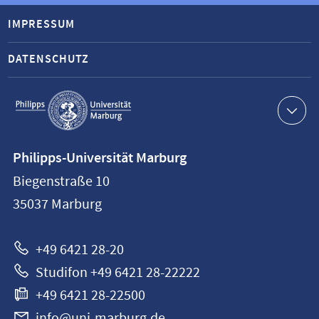
IMPRESSUM
DATENSCHUTZ
Service-
Navigation
Kontaktinformationen
Philipps-Universität Marburg
Philipps-
Biegenstraße 10
Universität
35037
Marburg
Marburg
+49 6421 28-20
Studifon +49 6421 28-22222
+49 6421 28-22500
info@uni-marburg.de