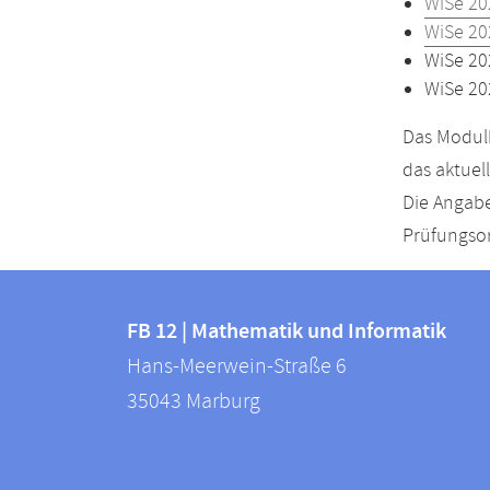
WiSe 20
WiSe 20
WiSe 20
WiSe 20
Das Modulh
das aktuel
Die Angabe
Prüfungsor
Kontakt
Kontaktinformationen
und
FB 12 | Mathematik und Informatik
FB
Hans-Meerwein-Straße 6
Informationen
12
35043
Marburg
zur
|
Mathematik
Website
und