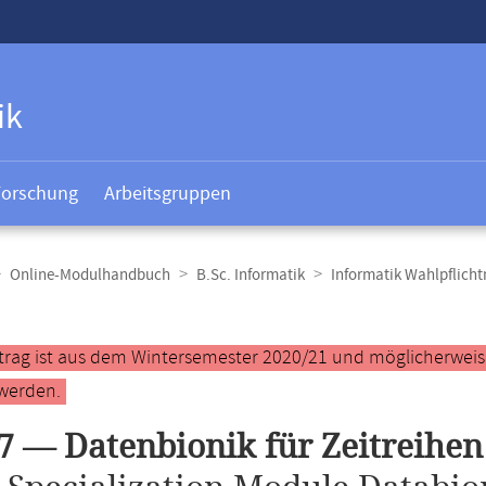
ik
Forschung
Arbeitsgruppen
Online-Modulhandbuch
B.Sc. Informatik
Informatik Wahlpflich
t
ntrag ist aus dem Wintersemester 2020/21 und möglicherweise 
werden.
7 — Datenbionik für Zeitreihen