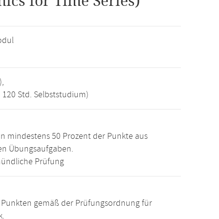
ics for Time Series)
odul
),
, 120 Std. Selbststudium)
n mindestens 50 Prozent der Punkte aus
den Übungsaufgaben.
ündliche Prüfung
15 Punkten gemäß der Prüfungsordnung für
k.