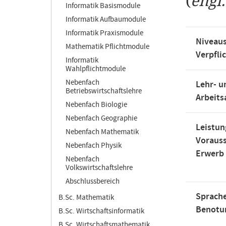
(
engl
Informatik Basismodule
Informatik Aufbaumodule
Informatik Praxismodule
Niveaus
Mathematik Pflichtmodule
Verpfli
Informatik
Wahlpflichtmodule
Nebenfach
Lehr- u
Betriebswirtschaftslehre
Arbeit
Nebenfach Biologie
Nebenfach Geographie
Leistun
Nebenfach Mathematik
Voraus
Nebenfach Physik
Erwerb
Nebenfach
Volkswirtschaftslehre
Abschlussbereich
Sprache
B.Sc. Mathematik
Benotu
B.Sc. Wirtschaftsinformatik
B.Sc. Wirtschaftsmathematik