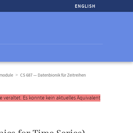
ENGLISH
tmodule
CS 687 — Datenbionik für Zeitreihen
veraltet. Es konnte kein aktuelles Äquivalent