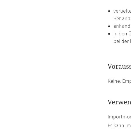
vertief
Behandl
anhand 
in den 
bei der 
Voraus
Keine. Em
Verwen
Importmodu
Es kann i