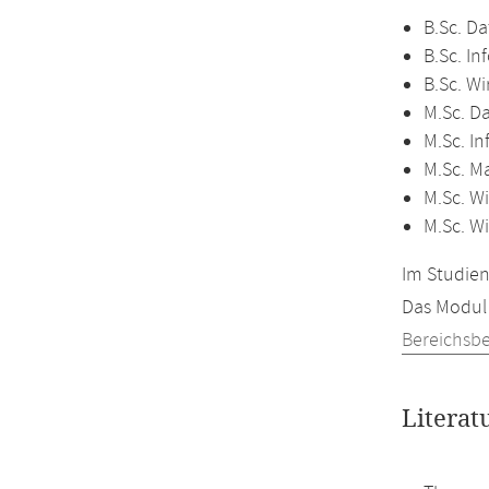
B.Sc. Da
B.Sc. In
B.Sc. Wi
M.Sc. D
M.Sc. In
M.Sc. M
M.Sc. Wi
M.Sc. W
Im Studien
Das Modul 
Bereichsb
Literat