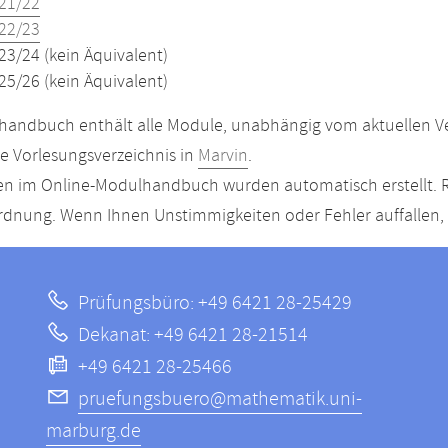
21/22
22/23
23/24 (kein Äquivalent)
25/26 (kein Äquivalent)
andbuch enthält alle Module, unabhängig vom aktuellen Ver
le Vorlesungsverzeichnis in
Marvin
.
n im Online-Modulhandbuch wurden automatisch erstellt. R
dnung. Wenn Ihnen Unstimmigkeiten oder Fehler auffallen, s
Prüfungsbüro: +49 6421 28-25429
Dekanat: +49 6421 28-21514
+49 6421 28-25466
pruefungsbuero@mathematik.uni-
marburg.de