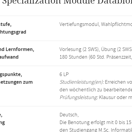
.
Specialization Module Databion
tufe,
Vertiefungsmodul, Wahlpflichtm
chtungsgrad
nd Lernformen,
Vorlesung (2 SWS), Übung (2 SWS
saufwand
180 Stunden (60 Std. Präsenzzeit
gspunkte,
6 LP
setzungen zum
Studienleistung(en):
Erreichen vo
den wöchentlich zu bearbeiten
Prüfungsleistung:
Klausur oder m
,
Deutsch,
ng
Die Benotung erfolgt mit 0 bis 
den Studiengang M.Sc. Informati