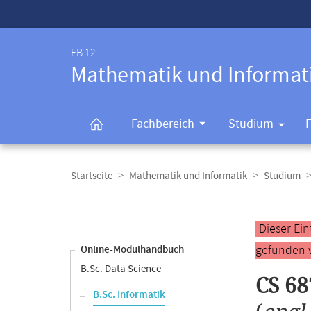
Service-
Navigation
FB 12
Mathematik und Informat
Fachbereich
Studium
Breadcrumb-
Navigation
Startseite
Mathematik und Informatik
Studium
Content-
Navigation
Hauptinhal
Dieser Ei
gefunden 
Online-Modulhandbuch
B.Sc. Data Science
CS 68
B.Sc. Informatik