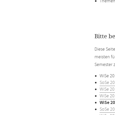
Themen
Bitte b
Diese Seit
meisten fü
Semester z
WiSe 20
SoSe 20
WiSe 20
WiSe 20
WiSe 20
SoSe 20