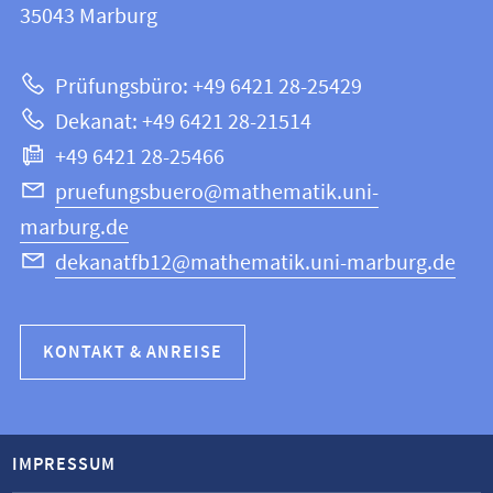
Informationen
35043
Marburg
|
zur
Mathematik
Prüfungsbüro: +49 6421 28-25429
und
Website
Dekanat: +49 6421 28-21514
Informatik
+49 6421 28-25466
pruefungsbuero@mathematik.uni-
marburg.de
dekanatfb12@mathematik.uni-marburg.de
KONTAKT & ANREISE
IMPRESSUM