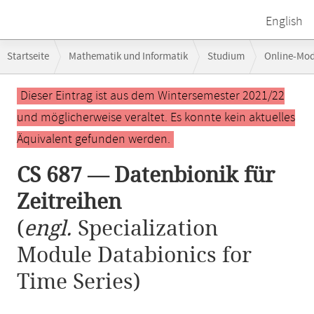
English
Breadcrumb-
Startseite
Mathematik und Informatik
Studium
Online-Mo
Navigation
Hauptinhalt
Dieser Eintrag ist aus dem Wintersemester 2021/22
und möglicherweise veraltet. Es konnte kein aktuelles
Äquivalent gefunden werden.
CS 687 — Datenbionik für
Zeitreihen
(
engl.
Specialization
Module Databionics for
Time Series)