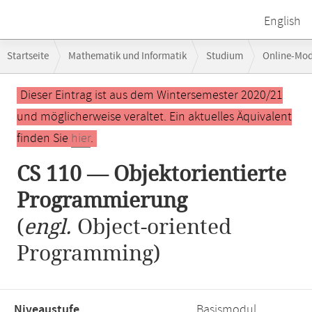
English
Breadcrumb-
Startseite
Mathematik und Informatik
Studium
Online-Mo
Navigation
Hauptinhalt
Dieser Eintrag ist aus dem Wintersemester 2020/21
und möglicherweise veraltet. Ein aktuelles Äquivalent
finden Sie
hier
.
CS 110 — Objektorientierte
Programmierung
(
engl.
Object-oriented
Programming)
Niveaustufe,
Basismodul,