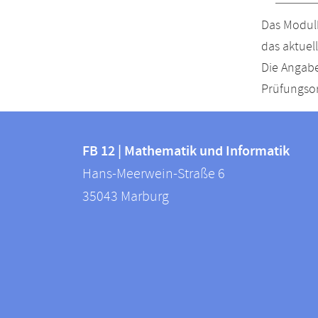
Das Modulh
das aktuel
Die Angabe
Prüfungsor
Kontakt
Kontaktinformationen
und
FB 12 | Mathematik und Informatik
FB
Hans-Meerwein-Straße 6
Informationen
12
35043
Marburg
zur
|
Mathematik
Website
und
Informatik