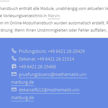
andbuch enthält alle Module, unabhängig vom aktuellen Ver
le Vorlesungsverzeichnis in
Marvin
.
n im Online-Modulhandbuch wurden automatisch erstellt. R
dnung. Wenn Ihnen Unstimmigkeiten oder Fehler auffallen, s
Prüfungsbüro: +49 6421 28-25429
Dekanat: +49 6421 28-21514
+49 6421 28-25466
pruefungsbuero@mathematik.uni-
marburg.de
dekanatfb12@mathematik.uni-
marburg.de