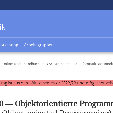
ik
Forschung
Arbeitsgruppen
Online-Modulhandbuch
B.Sc. Mathematik
Informatik Basismod
t
trag ist aus dem Wintersemester 2022/23 und möglicherweise 
0 — Objektorientierte Progra