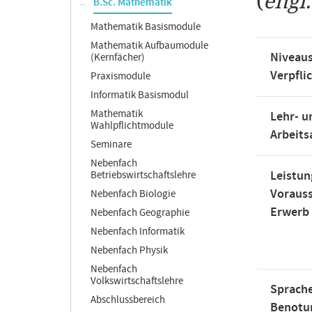
(
engl
B.Sc. Mathematik
Mathematik Basismodule
Mathematik Aufbaumodule
Niveaus
(Kernfächer)
Verpfli
Praxismodule
Informatik Basismodul
Mathematik
Lehr- u
Wahlpflichtmodule
Arbeit
Seminare
Nebenfach
Leistun
Betriebswirtschaftslehre
Voraus
Nebenfach Biologie
Erwerb
Nebenfach Geographie
Nebenfach Informatik
Nebenfach Physik
Nebenfach
Volkswirtschaftslehre
Sprache
Abschlussbereich
Benotu