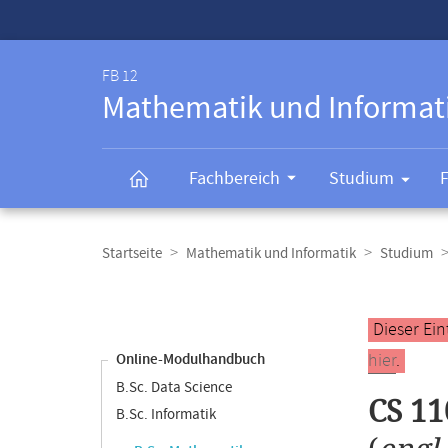
Service-
Navigation
FB 12
Mathematik und Informat
Fachbereich
Studium
Breadcrumb-
Navigation
Startseite
Mathematik und Informatik
Studium
Content-
Navigation
Hauptinhal
Dieser Ein
hier
.
Online-Modulhandbuch
B.Sc. Data Science
CS 11
B.Sc. Informatik