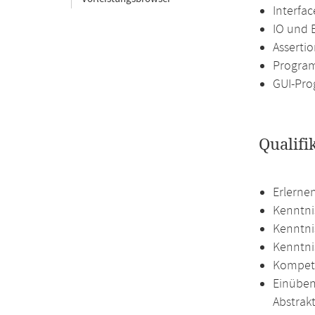
Interfa
IO und 
Asserti
Program
GUI-Pro
Qualifi
Erlerne
Kenntni
Kenntni
Kenntni
Kompete
Einüben
Abstrak