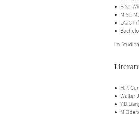
B.Sc. W
M.Sc. M
LAaG In
Bachelo
Im Studien
Literat
H.P. Gu
Walter J
Y.D.Lian
M.Oders