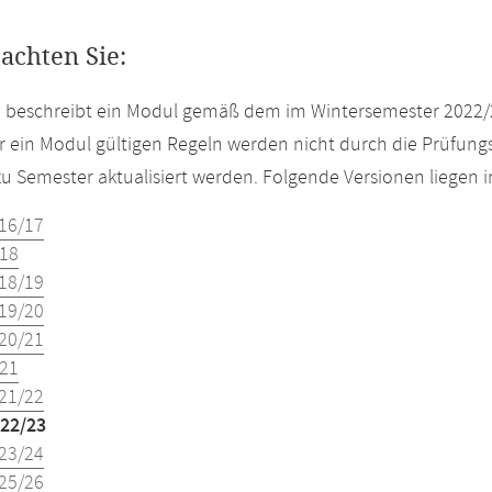
eachten Sie:
e beschreibt ein Modul gemäß dem im Wintersemester 2022/
r ein Modul gültigen Regeln werden nicht durch die Prüfun
u Semester aktualisiert werden. Folgende Versionen liegen
16/17
18
18/19
19/20
20/21
21
21/22
22/23
23/24
25/26