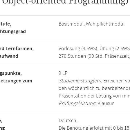
.
Object-oriented Programming)
tufe,
Basismodul, Wahlpflichtmodul
chtungsgrad
nd Lernformen,
Vorlesung (4 SWS), Übung (2 SWS
saufwand
270 Stunden (90 Std. Präsenzzeit
gspunkte,
9 LP
setzungen zum
Studienleistung(en):
Erreichen vo
den wöchentlich zu bearbeiten
Präsentation der Lösung von mi
Prüfungsleistung:
Klausur
,
Deutsch,
ng
Die Benotung erfolgt mit 0 bis 