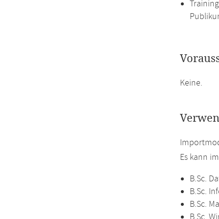
Trainin
Publiku
Voraus
Keine.
Verwen
Importmodu
Es kann i
B.Sc. Da
B.Sc. In
B.Sc. M
B.Sc. Wi