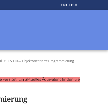
ENGLISH
ul
CS 110 — Objektorientierte Programmierung
veraltet. Ein aktuelles Äquivalent finden Sie
mmierung