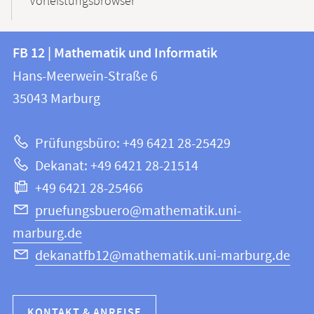
Vorleistungsbrowser
Kontakt
Kontaktinformationen
FB 12 | Mathematik und Informatik
FB
und
Hans-Meerwein-Straße 6
12
Informationen
35043
Marburg
|
zur
Mathematik
Prüfungsbüro: +49 6421 28-25429
und
Website
Dekanat: +49 6421 28-21514
Informatik
+49 6421 28-25466
pruefungsbuero@mathematik.uni-
marburg.de
dekanatfb12@mathematik.uni-marburg.de
KONTAKT & ANREISE