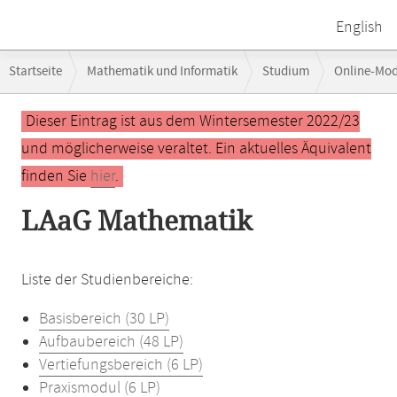
English
Breadcrumb-
Startseite
Mathematik und Informatik
Studium
Online-Mo
Navigation
Hauptinhalt
Dieser Eintrag ist aus dem Wintersemester 2022/23
und möglicherweise veraltet. Ein aktuelles Äquivalent
finden Sie
hier
.
LAaG Mathematik
Liste der Studienbereiche:
Basisbereich (30 LP)
Aufbaubereich (48 LP)
Vertiefungsbereich (6 LP)
Praxismodul (6 LP)