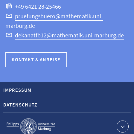
+49 6421 28-25466
pruefungsbuero@mathematik.uni-
marburg.de
dekanatfb12@mathematik.uni-marburg.de
KONTAKT & ANREISE
IMPRESSUM
DATENSCHUTZ
Service-
Navigation