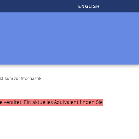
ENGLISH
ktikum zur Stochastik
veraltet. Ein aktuelles Äquivalent finden Sie