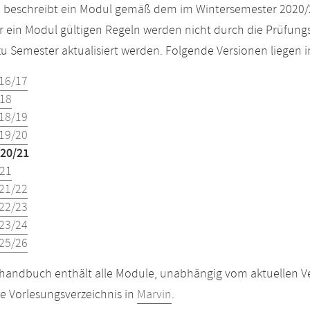
e beschreibt ein Modul gemäß dem im Wintersemester 2020/
r ein Modul gültigen Regeln werden nicht durch die Prüfun
u Semester aktualisiert werden. Folgende Versionen liegen
16/17
18
18/19
19/20
20/21
21
21/22
22/23
23/24
25/26
andbuch enthält alle Module, unabhängig vom aktuellen Ver
le Vorlesungsverzeichnis in
Marvin
.