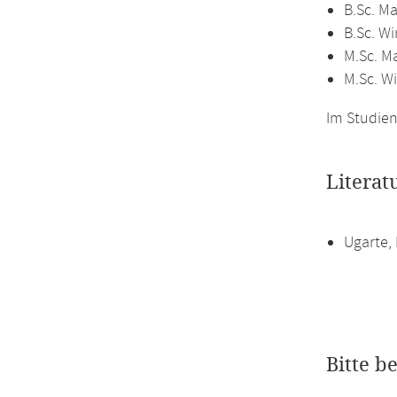
B.Sc. M
B.Sc. W
M.Sc. M
M.Sc. W
Im Studien
Literat
Ugarte, 
Bitte b