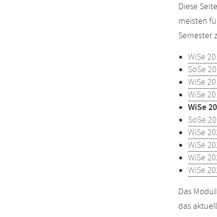
Diese Seit
meisten fü
Semester z
WiSe 20
SoSe 20
WiSe 20
WiSe 20
WiSe 20
SoSe 20
WiSe 20
WiSe 20
WiSe 20
WiSe 20
Das Modulh
das aktuel