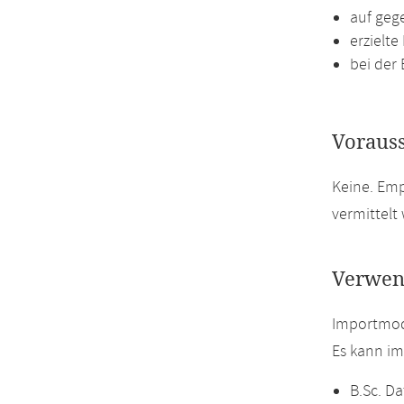
auf geg
erzielte
bei der
Voraus
Keine. Em
vermittelt
Verwen
Importmod
Es kann i
B.Sc. Da