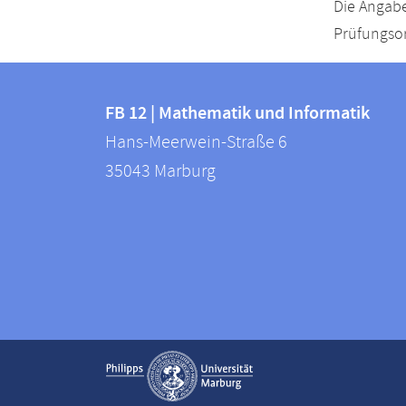
Die Angabe
Prüfungsor
Kontakt
Kontaktinformationen
und
FB 12 | Mathematik und Informatik
FB
Hans-Meerwein-Straße 6
Informationen
12
35043
Marburg
zur
|
Mathematik
Website
und
Informatik
Service-
Kontaktinformationen auskla
Navigation