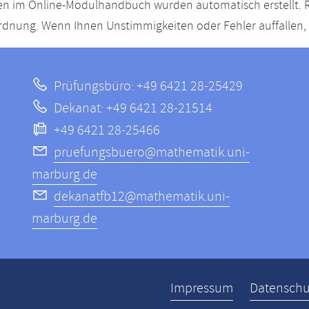
n im Online-Modulhandbuch wurden automatisch erstellt. R
dnung. Wenn Ihnen Unstimmigkeiten oder Fehler auffallen, s
Prüfungsbüro: +49 6421 28-25429
Dekanat: +49 6421 28-21514
+49 6421 28-25466
pruefungsbuero@mathematik.uni-
marburg.de
dekanatfb12@mathematik.uni-
marburg.de
ppen
Impressum
Datenschu