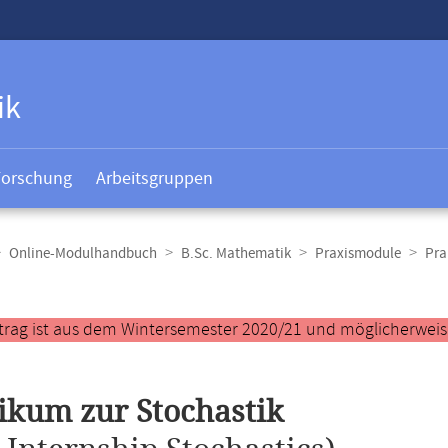
ik
Forschung
Arbeitsgruppen
Online-Modulhandbuch
B.Sc. Mathematik
Praxismodule
Pra
t
trag ist aus dem Wintersemester 2020/21 und möglicherweise 
ikum zur Stochastik