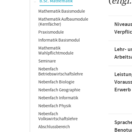
(
engl
B.Sc. Mathematik
Mathematik Basismodule
Mathematik Aufbaumodule
Niveaus
(Kernfächer)
Verpfli
Praxismodule
Informatik Basismodul
Mathematik
Lehr- u
Wahlpflichtmodule
Arbeit
Seminare
Nebenfach
Leistun
Betriebswirtschaftslehre
Voraus
Nebenfach Biologie
Erwerb
Nebenfach Geographie
Nebenfach Informatik
Nebenfach Physik
Nebenfach
Volkswirtschaftslehre
Sprache
Abschlussbereich
Benotu