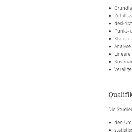
Grundla
Zufallsv
deskript
Punkt- 
Statist
Analyse
Lineare
Kovaria
Verallg
Qualifi
Die Studie
den Umg
statist