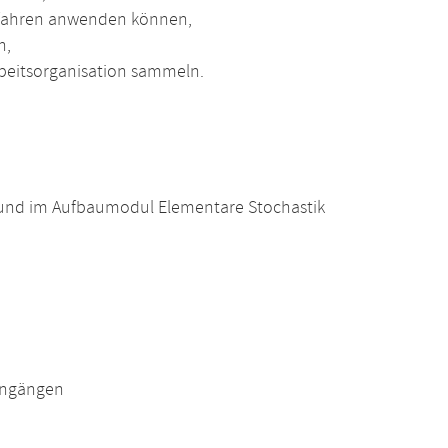
rfahren anwenden können,
n,
rbeitsorganisation sammeln.
 und im Aufbaumodul Elementare Stochastik
engängen