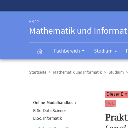
Service-
Navigation
FB 12
Mathematik und Informat
Fachbereich
Studium
Breadcrumb-
Navigation
Startseite
Mathematik und Informatik
Studium
Content-
Navigation
Hauptinhal
Dieser Ein
hier
.
Online-Modulhandbuch
B.Sc. Data Science
Prakt
B.Sc. Informatik