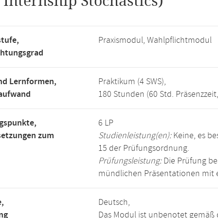
.
Internship Stochastics)
tufe,
Praxismodul, Wahlpflichtmodul
chtungsgrad
nd Lernformen,
Praktikum (4 SWS),
saufwand
180 Stunden (60 Std. Präsenzzeit
gspunkte,
6 LP
setzungen zum
Studienleistung(en):
Keine, es be
15 der Prüfungsordnung.
Prüfungsleistung:
Die Prüfung bes
mündlichen Präsentationen mit ei
,
Deutsch,
ng
Das Modul ist unbenotet gemäß 