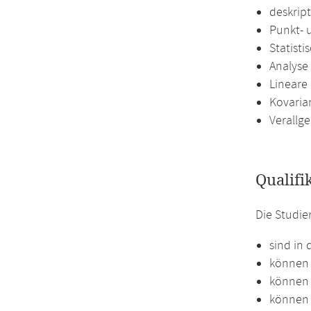
deskript
Punkt- 
Statist
Analyse
Lineare
Kovaria
Verallg
Qualifi
Die Studi
sind in 
können 
können 
können e