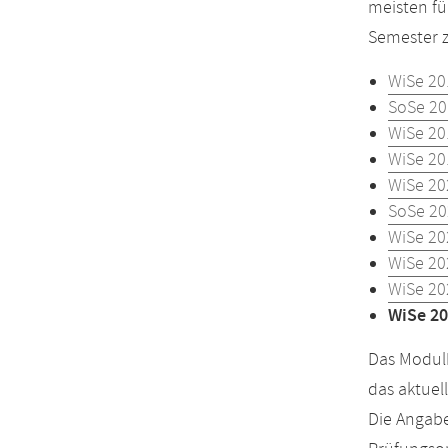
meisten fü
Semester z
WiSe 20
SoSe 20
WiSe 20
WiSe 20
WiSe 20
SoSe 20
WiSe 20
WiSe 20
WiSe 20
WiSe 20
Das Modulh
das aktuel
Die Angabe