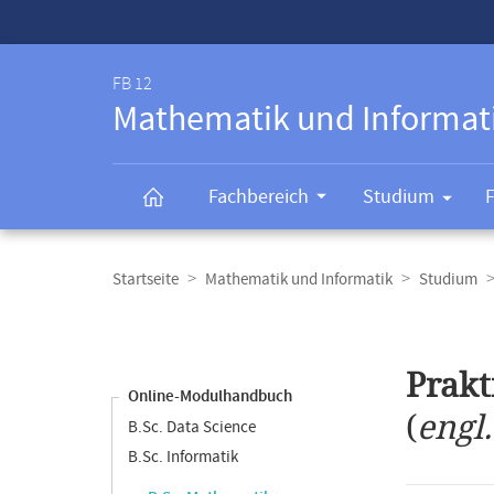
Service-
Navigation
FB 12
Mathematik und Informat
Fachbereich
Studium
Breadcrumb-
Navigation
Startseite
Mathematik und Informatik
Studium
Content-
Navigation
Hauptinhal
Prakt
Online-Modulhandbuch
(
engl
B.Sc. Data Science
B.Sc. Informatik