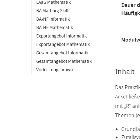
LAaG Mathematik
Dauer d
BA Marburg Skills
Häufigk
BA-NF Informatik
BA-NF Mathematik
Exportangebot Informatik
Modulve
Exportangebot Mathematik
Gesamtangebot Informatik
Gesamtangebot Mathematik
Vorleistungsbrowser
Inhalt
Das Prakti
Anschließe
mit „R“ a
Themen (es
Grundla
Zufallsv