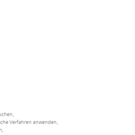
uchen,
sche Verfahren anwenden,
n,