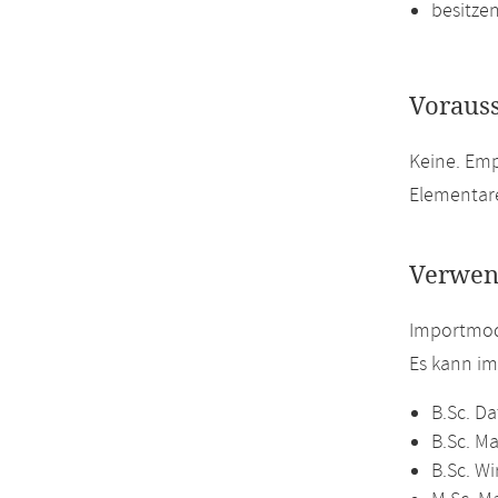
besitze
Voraus
Keine. Em
Elementare
Verwen
Importmod
Es kann i
B.Sc. Da
B.Sc. M
B.Sc. W