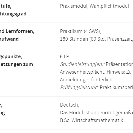
tufe,
Praxismodul, Wahlpflichtmodul
chtungsgrad
nd Lernformen,
Praktikum (4 SWS),
saufwand
180 Stunden (60 Std. Präsenzzeit
gspunkte,
6 LP
setzungen zum
Studienleistung(en):
Präsentation
Anwesenheitspflicht. Hinweis: Zu 
Anmeldung erforderlich.
Prüfungsleistung:
Praktikumsberi
,
Deutsch,
ng
Das Modul ist unbenotet gemäß 
B.Sc. Wirtschaftsmathematik.