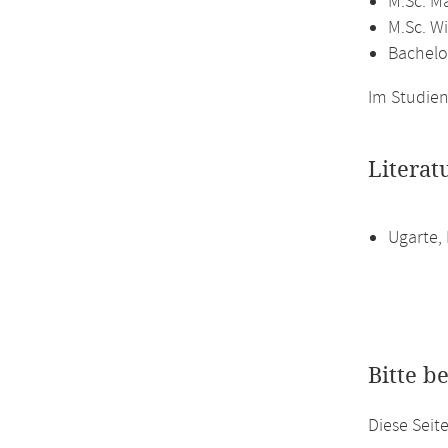
M.Sc. M
M.Sc. W
Bachelo
Im Studien
Literat
Ugarte, 
Bitte b
Diese Seit