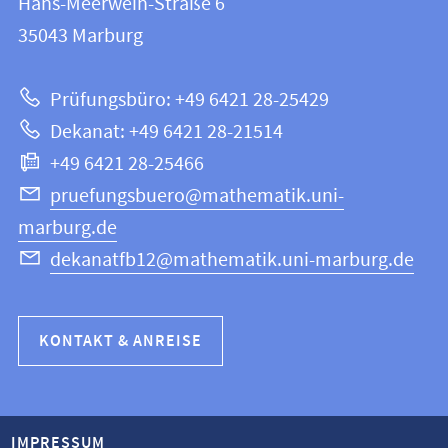
Hans-Meerwein-Straße 6
12
Informationen
35043
Marburg
|
zur
Mathematik
Prüfungsbüro: +49 6421 28-25429
und
Website
Dekanat: +49 6421 28-21514
Informatik
+49 6421 28-25466
pruefungsbuero@mathematik.uni-
marburg.de
dekanatfb12@mathematik.uni-marburg.de
KONTAKT & ANREISE
IMPRESSUM