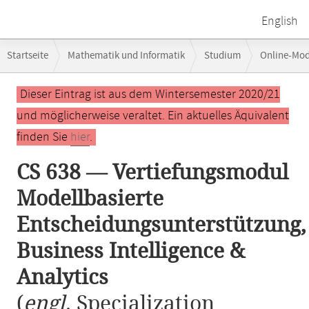
English
Breadcrumb-
Startseite
Mathematik und Informatik
Studium
Online-Mo
Navigation
CS 638 — Vertiefungsmodul Modellbasierte Entscheidungsunterstützung,
Hauptinhalt
Dieser Eintrag ist aus dem Wintersemester 2020/21
und möglicherweise veraltet. Ein aktuelles Äquivalent
finden Sie
hier
.
CS 638 — Vertiefungsmodul
Modellbasierte
Entscheidungsunterstützung,
Business Intelligence &
Analytics
(
engl.
Specialization