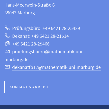
FB
und
Hans-Meerwein-Straße 6
12
Informationen
35043
Marburg
|
zur
Mathematik
Prüfungsbüro: +49 6421 28-25429
und
Website
Dekanat: +49 6421 28-21514
Informatik
+49 6421 28-25466
pruefungsbuero@mathematik.uni-
marburg.de
dekanatfb12@mathematik.uni-marburg.de
KONTAKT & ANREISE