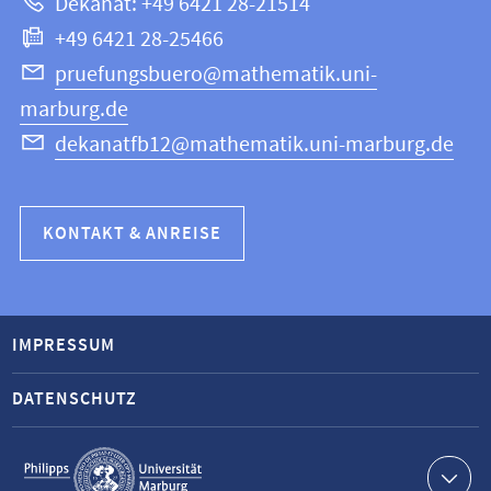
Dekanat: +49 6421 28-21514
Informatik
+49 6421 28-25466
pruefungsbuero@mathematik.uni-
marburg.de
dekanatfb12@mathematik.uni-marburg.de
KONTAKT & ANREISE
IMPRESSUM
DATENSCHUTZ
Service-
Navigation