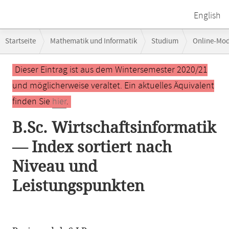
English
Breadcrumb-
Startseite
Mathematik und Informatik
Studium
Online-Mo
Navigation
Hauptinhalt
Dieser Eintrag ist aus dem Wintersemester 2020/21
und möglicherweise veraltet. Ein aktuelles Äquivalent
finden Sie
hier
.
B.Sc. Wirtschaftsinformatik
— Index sortiert nach
Niveau und
Leistungspunkten