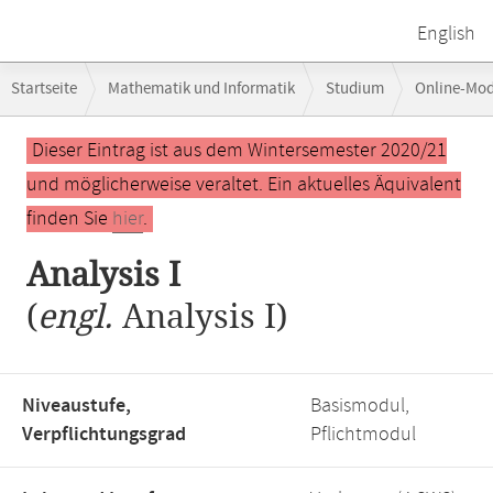
English
Breadcrumb-
Startseite
Mathematik und Informatik
Studium
Online-Mo
Navigation
Hauptinhalt
Dieser Eintrag ist aus dem Wintersemester 2020/21
und möglicherweise veraltet. Ein aktuelles Äquivalent
finden Sie
hier
.
Analysis I
(
engl.
Analysis I)
Niveaustufe,
Basismodul,
Verpflichtungsgrad
Pflichtmodul