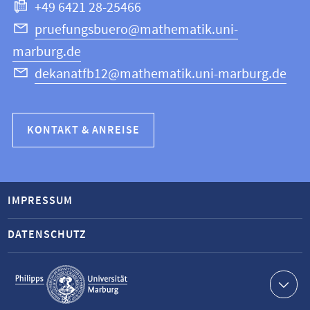
+49 6421 28-25466
pruefungsbuero@mathematik.uni-
marburg.de
dekanatfb12@mathematik.uni-marburg.de
KONTAKT & ANREISE
IMPRESSUM
DATENSCHUTZ
Service-
Navigation