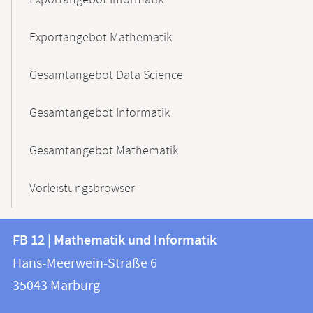
Exportangebot Informatik
Exportangebot Mathematik
Gesamtangebot Data Science
Gesamtangebot Informatik
Gesamtangebot Mathematik
Vorleistungsbrowser
Kontakt
Kontaktinformationen
FB 12 | Mathematik und Informatik
FB
und
Hans-Meerwein-Straße 6
12
Informationen
35043
Marburg
|
zur